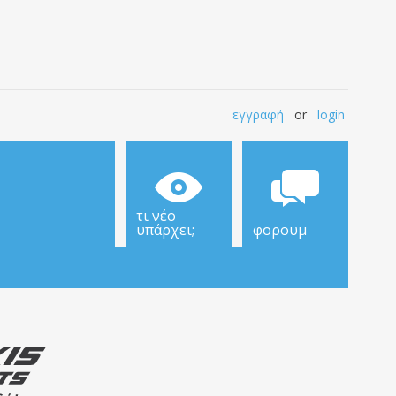
εγγραφή
or
login
τι νέο
υπάρχει;
φορουμ