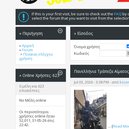
If this is your first visit, be sure to check out the
FAQ
by c
select the forum that you want to visit from the selectio
» Περιήγηση
» Είσοδος
»
Αρχική
Όνομα χρήστη
»
Forum
Κωδικός
>
Πίνακας ελέγχου
χρήστη
Πανελλήνια Τράπεζα Αίματος
»
Online Χρήστες: 623
Jul 03, 2026 - 3:38 PM - από
ksco
0 μέλη και 623
επισκέπτες
No Μέλη online
Οι περισσότεροι
χρήστες online ήταν
52,011, 31-05-26 στις
22:42
.
... [
Read Mo