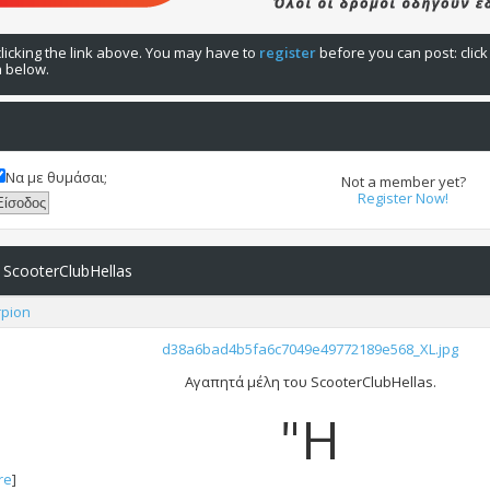
licking the link above. You may have to
register
before you can post: click
n below.
Να με θυμάσαι;
Not a member yet?
Register Now!
 ScooterClubHellas
rpion
d38a6bad4b5fa6c7049e49772189e568_XL.jpg
Αγαπητά μέλη του ScooterClubHellas.
"Η
re
]