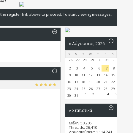
 the register link above to proceed. To start viewing messages,
»
Αύγουστος 2026
S
M
T
W
T
F
S
26
27
28
29
30
31
1
2
3
4
5
6
7
8
9
10
11
12
13
14
15
16
17
18
19
20
21
22
23
24
25
26
27
28
29
1
2
3
4
5
30
31
» Στατιστικά
Μέλη: 50,205
Threads: 26,410
Δημοσιεύσεις: 1,114,241