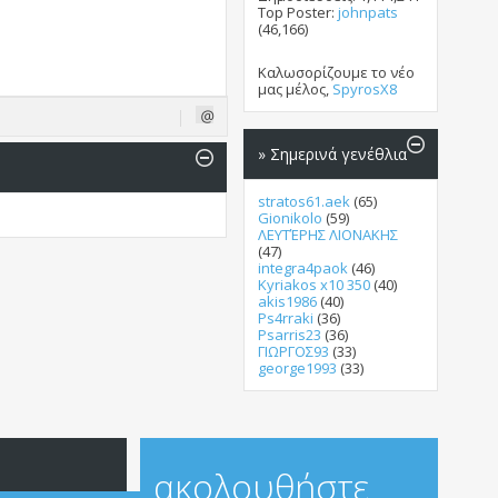
Top Poster:
johnpats
(46,166)
Καλωσορίζουμε το νέο
μας μέλος,
SpyrosX8
» Σημερινά γενέθλια
stratos61.aek
(65)
Gionikolo
(59)
ΛΕΥΤΈΡΗΣ ΛΙΟΝΑΚΗΣ
(47)
integra4paok
(46)
Kyriakos x10 350
(40)
akis1986
(40)
Ps4rraki
(36)
Psarris23
(36)
ΓΙΩΡΓΟΣ93
(33)
george1993
(33)
ακολουθήστε