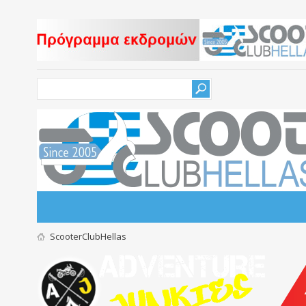
ScooterClubHellas