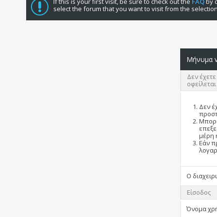
If this is your first visit, be sure to check out the
FAQ
by c
select the forum that you want to visit from the selectio
Μήνυμα v
Δεν έχετε
οφείλεται
Δεν έ
προσπ
Μπορε
επεξε
μέρη 
Εάν π
λογαρ
Ο διαχειρ
Είσοδος
Όνομα χρ