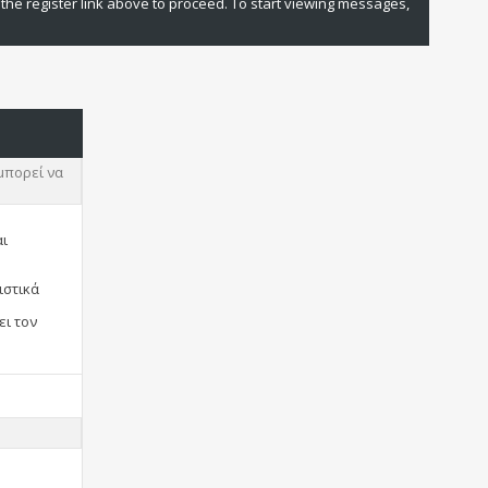
 the register link above to proceed. To start viewing messages,
μπορεί να
αι
ιστικά
ει τον