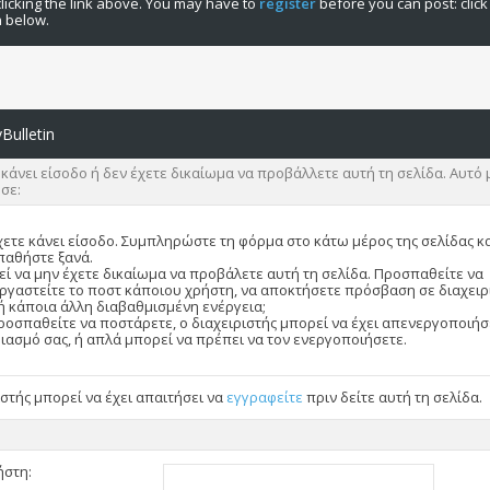
licking the link above. You may have to
register
before you can post: click
n below.
Bulletin
 κάνει είσοδο ή δεν έχετε δικαίωμα να προβάλλετε αυτή τη σελίδα. Αυτό 
 σε:
χετε κάνει είσοδο. Συμπληρώστε τη φόρμα στο κάτω μέρος της σελίδας κ
αθήστε ξανά.
ί να μην έχετε δικαίωμα να προβάλετε αυτή τη σελίδα. Προσπαθείτε να
ργαστείτε το ποστ κάποιου χρήστη, να αποκτήσετε πρόσβαση σε διαχειρ
ή κάποια άλλη διαβαθμισμένη ενέργεια;
ροσπαθείτε να ποστάρετε, ο διαχειριστής μπορεί να έχει απενεργοποιήσ
ιασμό σας, ή απλά μπορεί να πρέπει να τον ενεργοποιήσετε.
ιστής μπορεί να έχει απαιτήσει να
εγγραφείτε
πριν δείτε αυτή τη σελίδα.
ήστη: