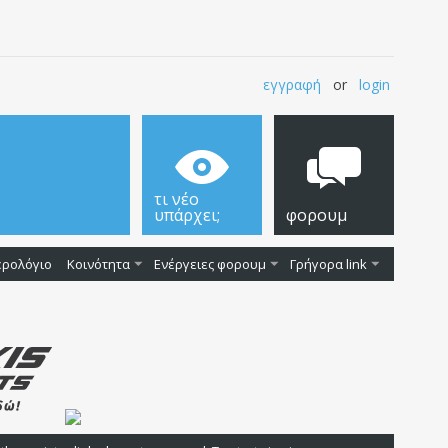
εγγραφή
or
login
τι νέο
υπάρχει;
φορουμ
ερολόγιο
Κοινότητα
Ενέργειες φορουμ
Γρήγορα link