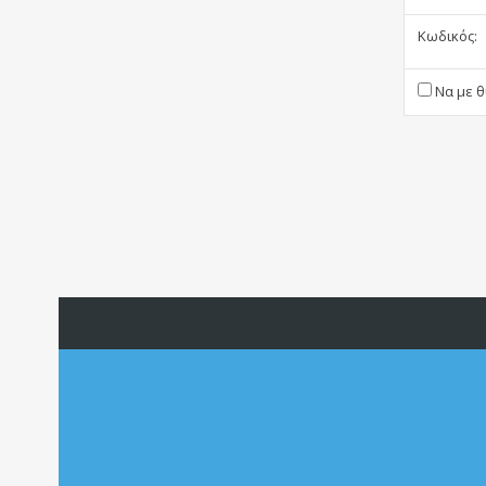
Κωδικός:
Να με θ