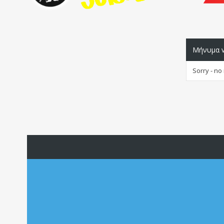
Μήνυμα v
Sorry - no