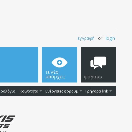
εγγραφή
or
login
τι νέο
υπάρχει;
φορουμ
ερολόγιο
Κοινότητα
Ενέργειες φορουμ
Γρήγορα link