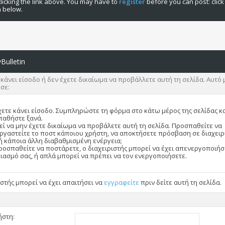
licking the link above. You may have to
register
before you can post: click
n below.
Bulletin
 κάνει είσοδο ή δεν έχετε δικαίωμα να προβάλλετε αυτή τη σελίδα. Αυτό 
 σε:
χετε κάνει είσοδο. Συμπληρώστε τη φόρμα στο κάτω μέρος της σελίδας κ
αθήστε ξανά.
ί να μην έχετε δικαίωμα να προβάλετε αυτή τη σελίδα. Προσπαθείτε να
ργαστείτε το ποστ κάποιου χρήστη, να αποκτήσετε πρόσβαση σε διαχειρ
ή κάποια άλλη διαβαθμισμένη ενέργεια;
ροσπαθείτε να ποστάρετε, ο διαχειριστής μπορεί να έχει απενεργοποιήσ
ιασμό σας, ή απλά μπορεί να πρέπει να τον ενεργοποιήσετε.
ιστής μπορεί να έχει απαιτήσει να
εγγραφείτε
πριν δείτε αυτή τη σελίδα.
ήστη: