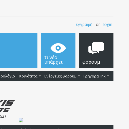
εγγραφή
or
login
τι νέο
υπάρχει;
φορουμ
ερολόγιο
Κοινότητα
Ενέργειες φορουμ
Γρήγορα link