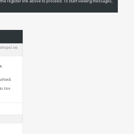
 the register link above to proceed. To start viewing messages,
μπορεί να
αι
ιστικά
ει τον