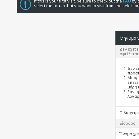
If this is your first visit, be sure to check out the
FAQ
by c
select the forum that you want to visit from the selectio
Μήνυμα v
Δεν έχετε
οφείλεται
Δεν έ
προσπ
Μπορε
επεξε
μέρη 
Εάν π
λογαρ
Ο διαχειρ
Είσοδος
Όνομα χρ