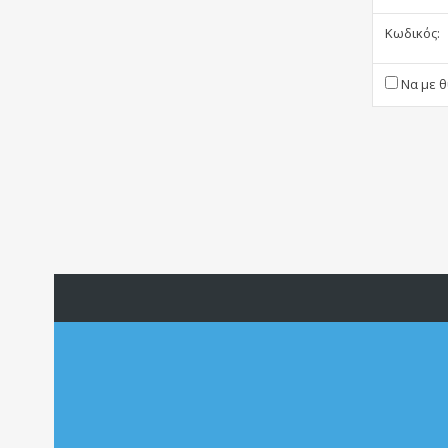
Κωδικός:
Να με θ