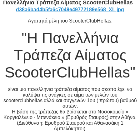
Πανελλήνια Τράπεζα Αίματος ScooterClubHellas
d38a6bad4b5fa6c7049e49772189e568_XL.jpg
Αγαπητά μέλη του ScooterClubHellas.
"Η Πανελλήνια
Τράπεζα Αίματος
ScooterClubHellas"
είναι μια πανελλήνια τράπεζα αίματος που σκοπό έχει να
καλύψει τις ανάγκες σε αίμα των μελών του
scooterclubhellas αλλά και συγγενών 1ου ( πρώτου) βαθμού
αυτών.
Η βάση της τράπεζας θα βρίσκεται στο Νοσοκομείο «
Κοργιαλένειο - Μπενάκειο » (Ερυθρός Σταυρός) στην Αθήνα.
(Διεύθυνση: Ερυθρού Σταυρού και Αθανασάκη 1
Αμπελόκηποι).