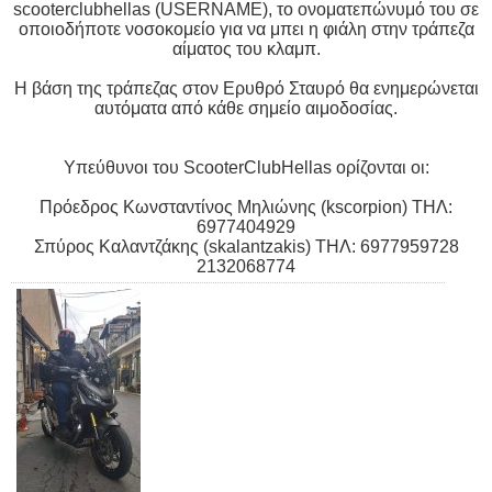
scooterclubhellas (USERNAME), το ονοματεπώνυμό του σε
οποιοδήποτε νοσοκομείο για να μπει η φιάλη στην τράπεζα
αίματος του κλαμπ.
Η βάση της τράπεζας στον Ερυθρό Σταυρό θα ενημερώνεται
αυτόματα από κάθε σημείο αιμοδοσίας.
Υπεύθυνοι του ScooterClubHellas ορίζονται οι:
Πρόεδρος Κωνσταντίνος Μηλιώνης (kscorpion) ΤΗΛ:
6977404929
Σπύρος Καλαντζάκης (skalantzakis) ΤΗΛ: 6977959728
2132068774