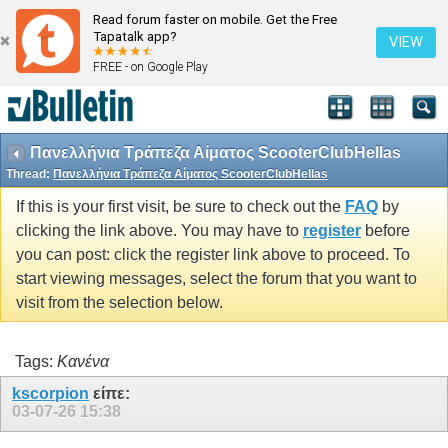
Read forum faster on mobile. Get the Free
Tapatalk app?
VIEW
FREE - on Google Play
Πανελλήνια Τράπεζα Αίματος ScooterClubHellas
Thread:
Πανελλήνια Τράπεζα Αίματος ScooterClubHellas
If this is your first visit, be sure to check out the
FAQ
by
clicking the link above. You may have to
register
before
you can post: click the register link above to proceed. To
start viewing messages, select the forum that you want to
visit from the selection below.
Tags:
Κανένα
kscorpion
είπε:
03-07-26
15:38