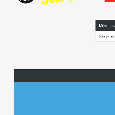
Μήνυμα v
Sorry - no