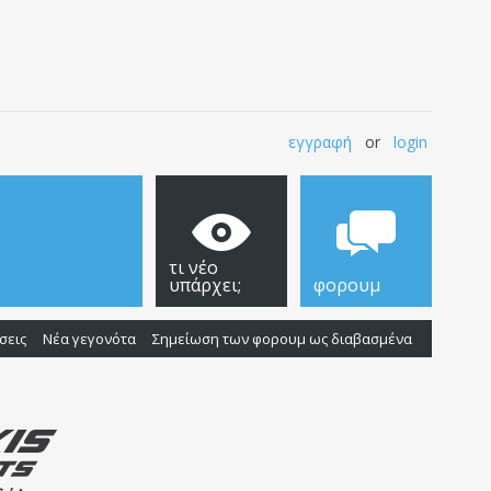
εγγραφή
or
login
τι νέο
υπάρχει;
φορουμ
σεις
Νέα γεγονότα
Σημείωση των φορουμ ως διαβασμένα