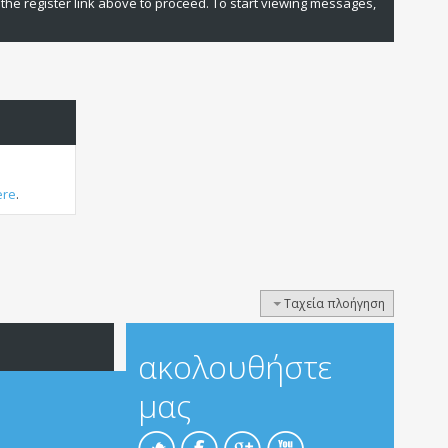
 the register link above to proceed. To start viewing messages,
ere
.
Ταχεία πλοήγηση
ακολουθήστε
μας