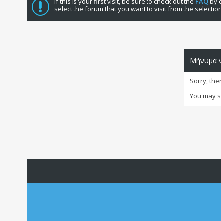
If this is your first visit, be sure to check out the
FAQ
by c
select the forum that you want to visit from the selectio
Μήνυμα v
Sorry, the
You may s