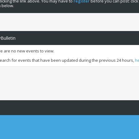
licking the link above. You may have to
register
before you can post: click
n below.
Bulletin
re are no new events to view.
earch for events that have been updated during the previous 24 hours,
h