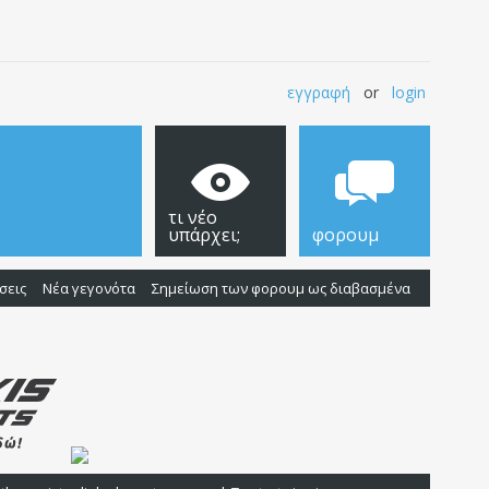
εγγραφή
or
login
τι νέο
υπάρχει;
φορουμ
σεις
Νέα γεγονότα
Σημείωση των φορουμ ως διαβασμένα