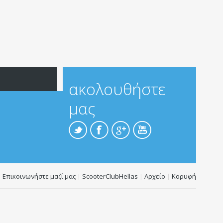
ακολουθήστε
μας
Επικοινωνήστε μαζί μας
|
ScooterClubHellas
|
Αρχείο
|
Κορυφή