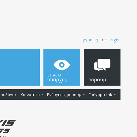
εγγραφή
or
login
τι νέο
υπάρχει;
φορουμ
ερολόγιο
Κοινότητα
Ενέργειες φορουμ
Γρήγορα link