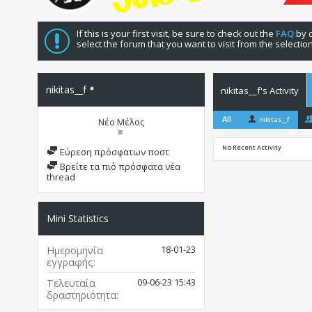
If this is your first visit, be sure to check out the
FAQ
by c
select the forum that you want to visit from the selectio
nikitas__f
nikitas__f's Activity
All
nikitas__f
Νέο Μέλος
No Recent Activity
Εύρεση πρόσφατων ποστ
Βρείτε τα πιό πρόσφατα νέα
thread
Mini Statistics
18-01-23
Ημερομηνία
εγγραφής
09-06-23
15:43
Τελευταία
δραστηριότητα