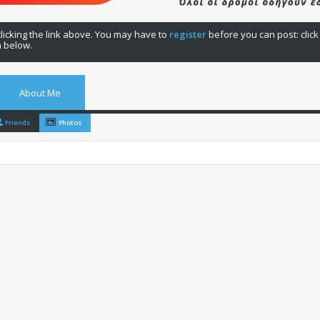
licking the link above. You may have to
register
before you can post: click
n below.
About Me
Friends
Photos