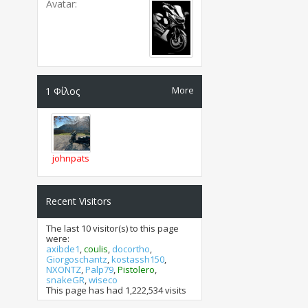
Avatar
More
1
Φίλος
johnpats
Recent Visitors
The last 10 visitor(s) to this page
were:
axibde1
,
coulis
,
docortho
,
Giorgoschantz
,
kostassh150
,
NXONTZ
,
Palp79
,
Pistolero
,
snakeGR
,
wiseco
This page has had
1,222,534
visits