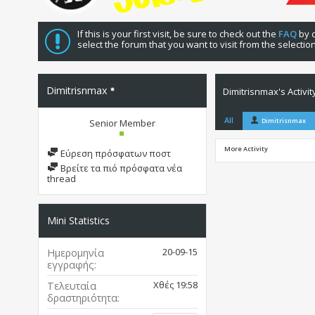
If this is your first visit, be sure to check out the
FAQ
by c
select the forum that you want to visit from the selectio
Dimitrisnmax
Dimitrisnmax's Activit
All
Dimitrisnmax
Senior Member
More Activity
Εύρεση πρόσφατων ποστ
Βρείτε τα πιό πρόσφατα νέα
thread
Mini Statistics
20-09-15
Ημερομηνία
εγγραφής
Χθές
19:58
Τελευταία
δραστηριότητα