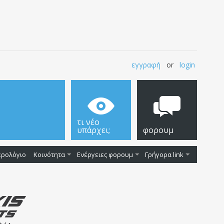
εγγραφή
or
login
τι νέο
υπάρχει;
φορουμ
ερολόγιο
Κοινότητα
Ενέργειες φορουμ
Γρήγορα link