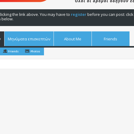
licking the link above. You may have to
register
before you can post: click
n below.
y
Μηνύματα επισκεπτών
About Me
Friends
Friends
Photos