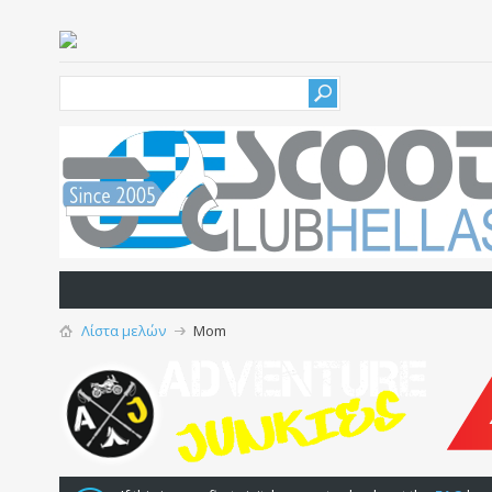
Λίστα μελών
Mom