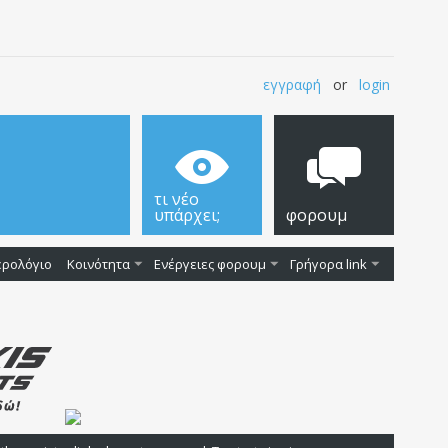
εγγραφή
or
login
τι νέο
υπάρχει;
φορουμ
ερολόγιο
Κοινότητα
Ενέργειες φορουμ
Γρήγορα link