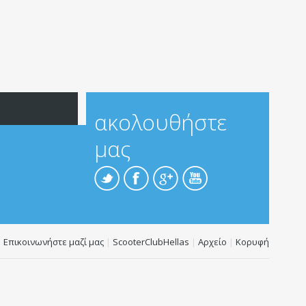
ακολουθήστε
μας
Επικοινωνήστε μαζί μας
|
ScooterClubHellas
|
Αρχείο
|
Κορυφή