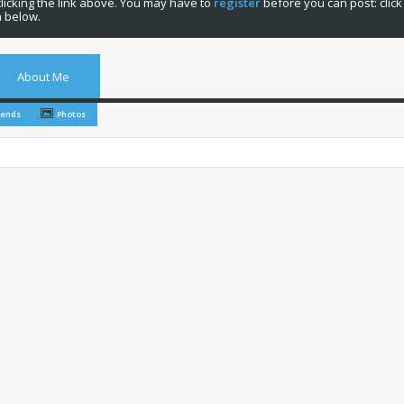
licking the link above. You may have to
register
before you can post: click
n below.
About Me
iends
Photos