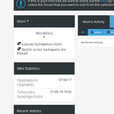
If this is your first visit, be sure to check out the
FAQ
by c
select the forum that you want to visit from the selectio
Mom
Mom's Activity
All
Mom
Fr
Νέο Μέλος
No Recent Activity
Εύρεση πρόσφατων ποστ
Βρείτε τα πιό πρόσφατα νέα
thread
Mini Statistics
07-04-17
Ημερομηνία
εγγραφής
31-05-19
19:02
Τελευταία
δραστηριότητα
Recent Visitors