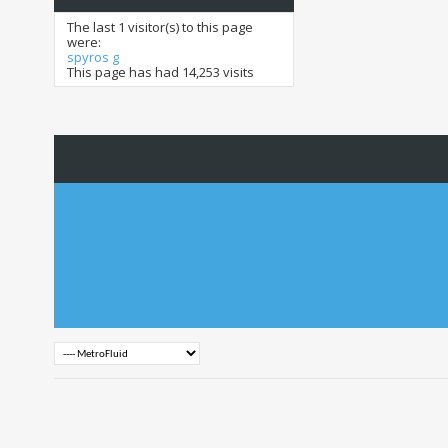
The last 1 visitor(s) to this page
were:
spyros g
This page has had
14,253
visits