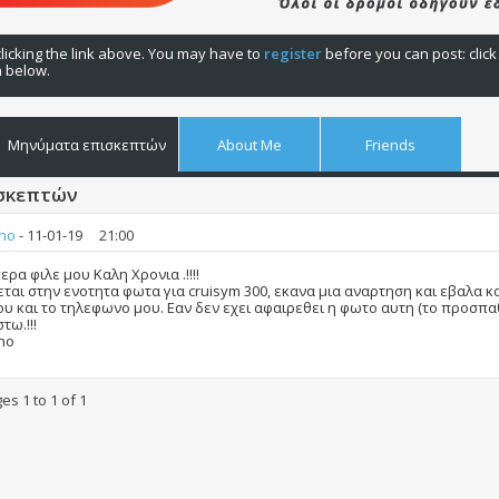
licking the link above. You may have to
register
before you can post: click
n below.
Μηνύματα επισκεπτών
About Me
Friends
σκεπτών
ino
-
11-01-19
21:00
ρα φιλε μου Καλη Χρονια .!!!!
εται στην ενοτητα φωτα για cruisym 300, εκανα μια αναρτηση και εβαλα κ
υ και το τηλεφωνο μου. Εαν δεν εχει αφαιρεθει η φωτο αυτη (το προσπαθ
τω.!!!
no
es 1 to
1
of
1