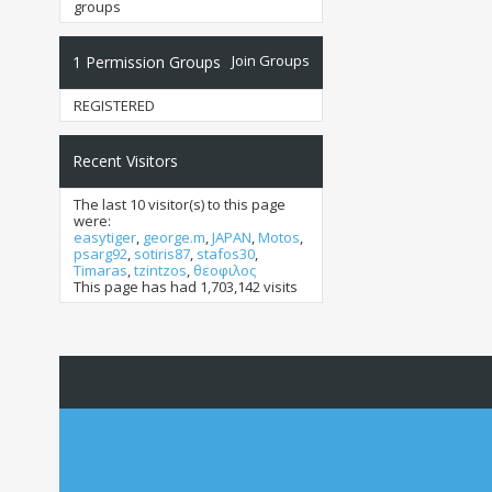
groups
Join Groups
1
Permission Groups
REGISTERED
Recent Visitors
The last 10 visitor(s) to this page
were:
easytiger
,
george.m
,
JAPAN
,
Motos
,
psarg92
,
sotiris87
,
stafos30
,
Timaras
,
tzintzos
,
θεοφιλος
This page has had
1,703,142
visits