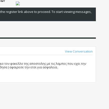
 the register link above to proceed. To start viewing messages,
View Conversation
αιο τον φακελλο της αποστολης με τις λαμπες που εχει την
ησα ) αφαιρεσε την ετσι για ασφαλεια..