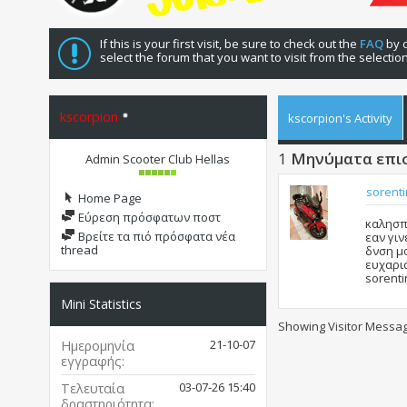
If this is your first visit, be sure to check out the
FAQ
by c
select the forum that you want to visit from the selectio
kscorpion
kscorpion's Activity
1
Μηνύματα επι
Admin Scooter Club Hellas
sorent
Home Page
Εύρεση πρόσφατων ποστ
καλησπε
Βρείτε τα πιό πρόσφατα νέα
εαν γιν
thread
δνση μο
ευχαρισ
sorenti
Mini Statistics
Showing Visitor Messag
21-10-07
Ημερομηνία
εγγραφής
03-07-26
15:40
Τελευταία
δραστηριότητα