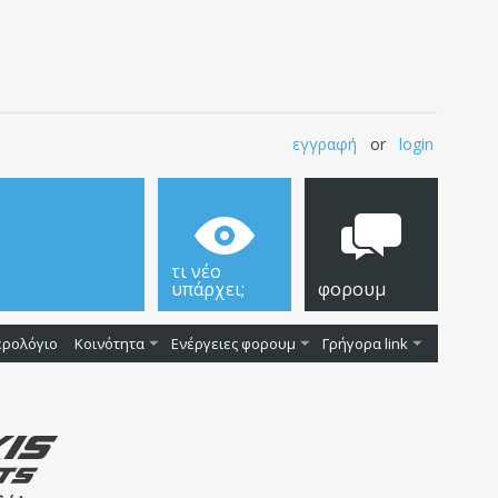
εγγραφή
or
login
τι νέο
υπάρχει;
φορουμ
ερολόγιο
Κοινότητα
Ενέργειες φορουμ
Γρήγορα link