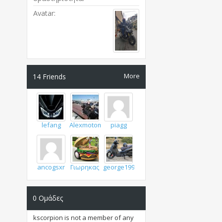
Avatar
More
14
Friends
lefang
Alexmotoman
piagg
ancogsxr
Γιωρηκας
george1993
0
Ομάδες
kscorpion is not a member of any