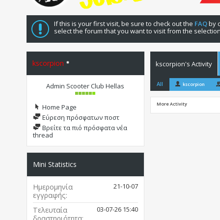
If this is your first visit, be sure to check out the
FAQ
by c
select the forum that you want to visit from the selectio
kscorpion
kscorpion's Activity
All
kscorpion
Admin Scooter Club Hellas
More Activity
Home Page
Εύρεση πρόσφατων ποστ
Βρείτε τα πιό πρόσφατα νέα
thread
Mini Statistics
21-10-07
Ημερομηνία
εγγραφής
03-07-26
15:40
Τελευταία
δραστηριότητα