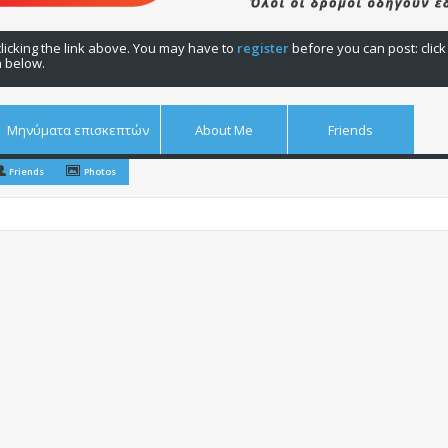
licking the link above. You may have to
register
before you can post: click
n below.
Μηνύματα επισκεπτών
About Me
Friends
Friends
Photos