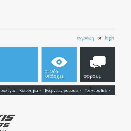
εγγραφή
or
login
τι νέο
υπάρχει;
φορουμ
ερολόγιο
Κοινότητα
Ενέργειες φορουμ
Γρήγορα link