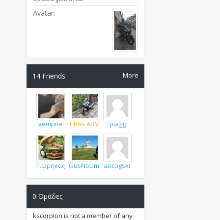
Avatar
More
14
Friends
vempire
Chris ADV
piagg
Γιωρηκας
GusNoLimits
ancogsxr
0
Ομάδες
kscorpion is not a member of any