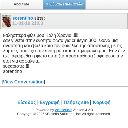
About Me
Μηνύματα επισκεπτών
...
sorentino
είπε:
11-01-19
21:00
καλησπερα φιλε μου Καλη Χρονια .!!!!
εαν γινεται στην ενοτητα φωτα για cruisym 300, εκανα μια
αναρτηση και εβαλα καιο τον φακελλο της αποστολης με τις
λαμπες που εχει την δνση μου και το τηλεφωνο μου. Εαν δεν
εχει αφαιρεθει η φωτο αυτη (το προσπαθησα ) αφαιρεσε την
ετσι για ασφαλεια..
ευχαριστω.!!!
sorentino
[
View Conversation
]
Είσοδος
Εγγραφή
Πλήρες site
Κορυφή
Powered by
vBulletin®
Version 4.2.3
Copyright © 2026 vBulletin Solutions, Inc. All rights reserved.