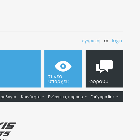
εγγραφή
or
login
τι νέο
υπάρχει;
φορουμ
ερολόγιο
Κοινότητα
Ενέργειες φορουμ
Γρήγορα link