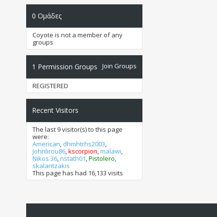
0
Ομάδες
Coyote is not a member of any
groups
Join Groups
1
Permission Groups
REGISTERED
Recent Visitors
The last 9 visitor(s) to this page
were:
American
,
dhmhtrhs2003
,
Johnlirou86
,
kscorpion
,
malawi
,
Nikos 36
,
nstath01
,
Pistolero
,
skalantzakis
This page has had
16,133
visits