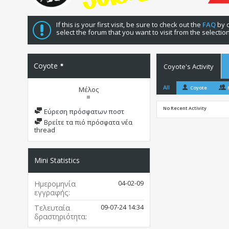
If this is your first visit, be sure to check out the
FAQ
by c
select the forum that you want to visit from the selectio
Coyote
Coyote's Activity
All
Coyote
Μέλος
No Recent Activity
Εύρεση πρόσφατων ποστ
Βρείτε τα πιό πρόσφατα νέα
thread
Mini Statistics
04-02-09
Ημερομηνία
εγγραφής
09-07-24
14:34
Τελευταία
δραστηριότητα