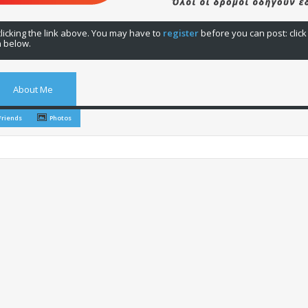
licking the link above. You may have to
register
before you can post: click
n below.
About Me
Friends
Photos