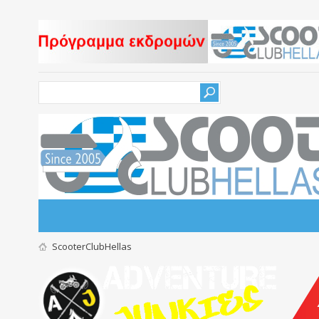
ScooterClubHellas