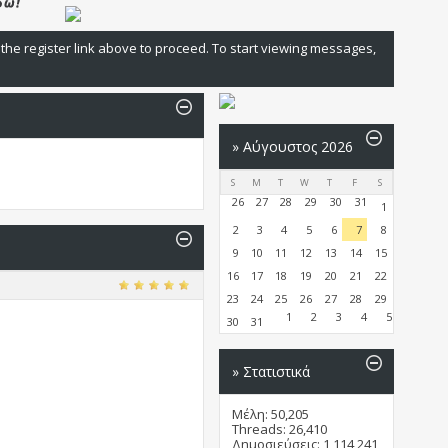
 the register link above to proceed. To start viewing messages,
»
Αύγουστος 2026
S
M
T
W
T
F
S
26
27
28
29
30
31
1
2
3
4
5
6
7
8
9
10
11
12
13
14
15
16
17
18
19
20
21
22
23
24
25
26
27
28
29
1
2
3
4
5
30
31
» Στατιστικά
Μέλη: 50,205
Threads: 26,410
Δημοσιεύσεις: 1,114,241