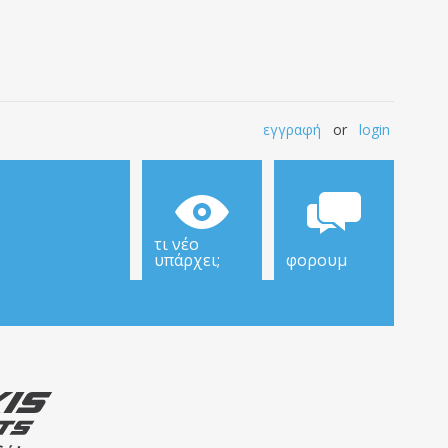
εγγραφή
or
login
τι νέο
υπάρχει;
φορουμ