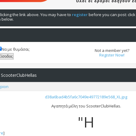
licking the link above. You may have to
register
before you can post: click
n below.
Να με θυμάσαι;
Not a member yet?
Register Now!
 ScooterClubHellas
rpion
d38a6bad4b5fa6c7049e49772189e568_XL.jpg
Αγαπητά μέλη του ScooterClubHellas.
"Η
re
]