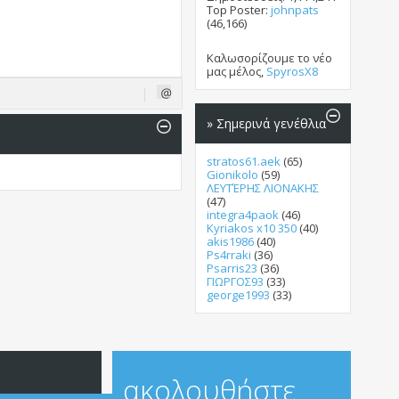
Top Poster:
johnpats
(46,166)
Καλωσορίζουμε το νέο
μας μέλος,
SpyrosX8
» Σημερινά γενέθλια
stratos61.aek
(65)
Gionikolo
(59)
ΛΕΥΤΈΡΗΣ ΛΙΟΝΑΚΗΣ
(47)
integra4paok
(46)
Kyriakos x10 350
(40)
akis1986
(40)
Ps4rraki
(36)
Psarris23
(36)
ΓΙΩΡΓΟΣ93
(33)
george1993
(33)
ακολουθήστε