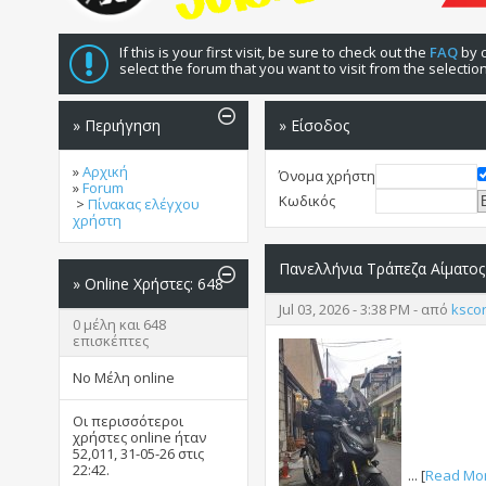
If this is your first visit, be sure to check out the
FAQ
by c
select the forum that you want to visit from the selectio
» Περιήγηση
» Είσοδος
»
Αρχική
Όνομα χρήστη
»
Forum
Κωδικός
>
Πίνακας ελέγχου
χρήστη
Πανελλήνια Τράπεζα Αίματος
»
Online Χρήστες: 648
Jul 03, 2026 - 3:38 PM - από
ksco
0 μέλη και 648
επισκέπτες
No Μέλη online
Οι περισσότεροι
χρήστες online ήταν
52,011, 31-05-26 στις
22:42
.
... [
Read Mo