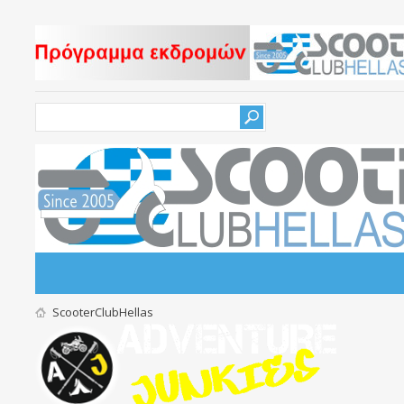
ScooterClubHellas