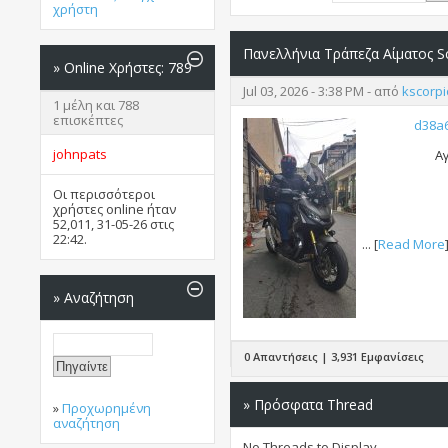
χρήστη
Πανελλήνια Τράπεζα Αίματος S
»
Online Χρήστες: 789
Jul 03, 2026 - 3:38 PM - από
kscorp
1 μέλη και 788
επισκέπτες
d38a
johnpats
Αγ
Οι περισσότεροι
χρήστες online ήταν
52,011, 31-05-26 στις
22:42
.
... [
Read More
»
Αναζήτηση
0 Απαντήσεις | 3,931 Εμφανίσεις
» Πρόσφατα Thread
»
Προχωρημένη
αναζήτηση
No Threads to Display.