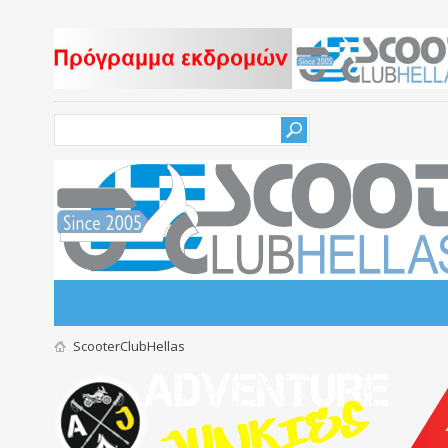
ScooterClubHellas