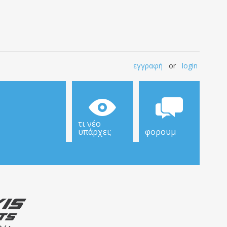
εγγραφή
or
login
τι νέο
υπάρχει;
φορουμ