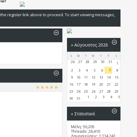
 the register link above to proceed. To start viewing messages,
»
Αύγουστος 2026
S
M
T
W
T
F
S
26
27
28
29
30
31
1
2
3
4
5
6
7
8
9
10
11
12
13
14
15
16
17
18
19
20
21
22
23
24
25
26
27
28
29
1
2
3
4
5
30
31
» Στατιστικά
Μέλη: 50,205
Threads: 26,410
Δημοσιεύσεις: 1,114,241