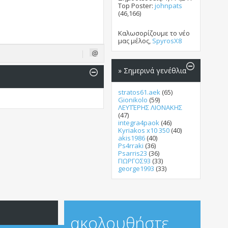
Top Poster:
johnpats
(46,166)
Καλωσορίζουμε το νέο
μας μέλος,
SpyrosX8
» Σημερινά γενέθλια
stratos61.aek
(65)
Gionikolo
(59)
ΛΕΥΤΈΡΗΣ ΛΙΟΝΑΚΗΣ
(47)
integra4paok
(46)
Kyriakos x10 350
(40)
akis1986
(40)
Ps4rraki
(36)
Psarris23
(36)
ΓΙΩΡΓΟΣ93
(33)
george1993
(33)
ακολουθήστε