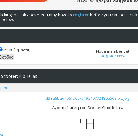
licking the link above. You may have to
register
before you can post: click
n below.
Να με θυμάσαι;
Not a member yet?
Register Now!
 ScooterClubHellas
rpion
d38a6bad4b5fa6c7049e49772189e568_XL.jpg
Αγαπητά μέλη του ScooterClubHellas.
"Η
re
]