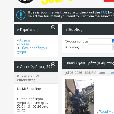
If this is your first visit, be sure to check out the
FAQ
by c
select the forum that you want to visit from the selectio
» Περιήγηση
» Είσοδος
»
Αρχική
Όνομα χρήστη
»
Forum
Κωδικός
>
Πίνακας ελέγχου
χρήστη
Πανελλήνια Τράπεζα Αίματος
»
Online Χρήστες: 599
Jul 03, 2026 - 3:38 PM - από
ksco
0 μέλη και 599
επισκέπτες
No Μέλη online
Οι περισσότεροι
χρήστες online ήταν
52,011, 31-05-26 στις
22:42
.
... [
Read Mo