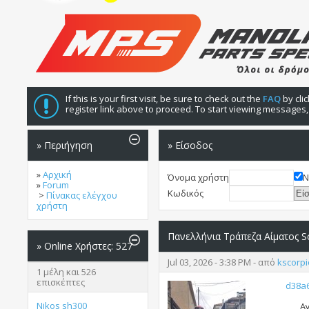
If this is your first visit, be sure to check out the
FAQ
by cli
register link above to proceed. To start viewing messages, 
» Περιήγηση
» Είσοδος
»
Αρχική
Όνομα χρήστη
Ν
»
Forum
Κωδικός
>
Πίνακας ελέγχου
χρήστη
Πανελλήνια Τράπεζα Αίματος S
»
Online Χρήστες: 527
Jul 03, 2026 - 3:38 PM - από
kscorp
1 μέλη και 526
επισκέπτες
d38a
Nikos sh300
Αγ