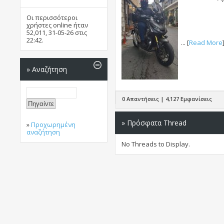
Οι περισσότεροι
χρήστες online ήταν
52,011, 31-05-26 στις
22:42
.
... [
Read More
»
Αναζήτηση
0 Απαντήσεις | 4,127 Εμφανίσεις
» Πρόσφατα Thread
»
Προχωρημένη
αναζήτηση
No Threads to Display.