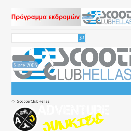
ScooterClubHellas