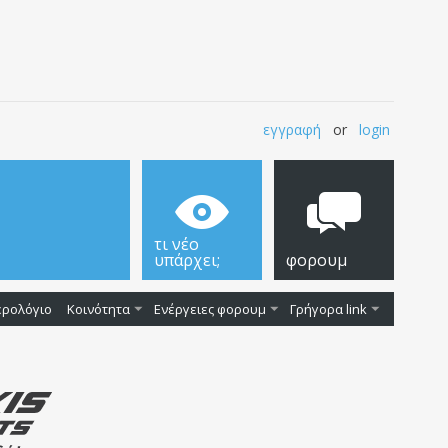
εγγραφή
or
login
τι νέο
υπάρχει;
φορουμ
ερολόγιο
Κοινότητα
Ενέργειες φορουμ
Γρήγορα link