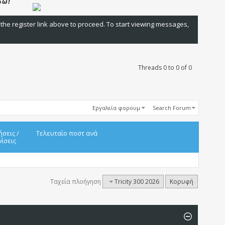
 the register link above to proceed. To start viewing messages,
Threads 0 to 0 of 0
Εργαλεία φορουμ
Search Forum
ήσεις
/
Τελευταίο ποστ ανά
ίσεις
Ταχεία πλοήγηση
Tricity 300 2026
Κορυφή