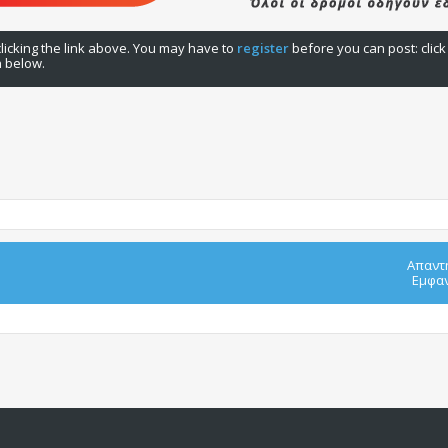
licking the link above. You may have to
register
before you can post: click
n below.
Απαντ
Εμφαν