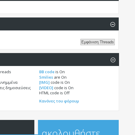
hreads
BB code
is
On
Smilies
are
On
συνημμένα
[IMG]
code is
On
τις δημοσιεύσεις
[VIDEO]
code is
On
HTML code is
Off
Κανόνες του φόρουμ
ακολουθήστε