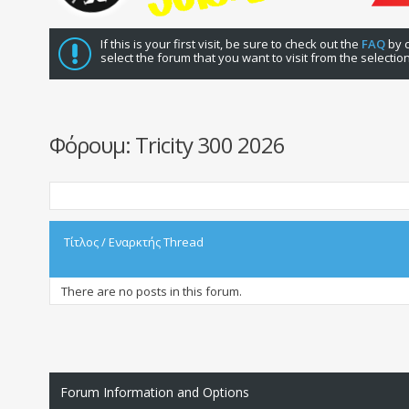
If this is your first visit, be sure to check out the
FAQ
by c
select the forum that you want to visit from the selectio
Φόρουμ:
Tricity 300 2026
Τίτλος
/
Εναρκτής Thread
There are no posts in this forum.
Forum Information and Options