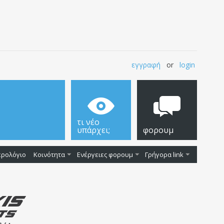
εγγραφή
or
login
τι νέο
υπάρχει;
φορουμ
ερολόγιο
Κοινότητα
Ενέργειες φορουμ
Γρήγορα link