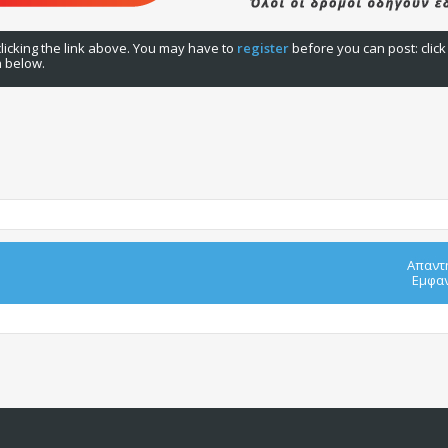
licking the link above. You may have to
register
before you can post: click
n below.
Απαντ
Εμφαν