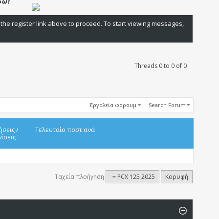
 the register link above to proceed. To start viewing messages,
Threads 0 to 0 of 0
Εργαλεία φορουμ
Search Forum
ήσεις
/
Τελευταίο ποστ ανά
ίσεις
Ταχεία πλοήγηση
PCX 125 2025
Κορυφή