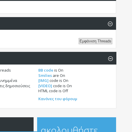
hreads
BB code
is
On
Smilies
are
On
συνημμένα
[IMG]
code is
On
τις δημοσιεύσεις
[VIDEO]
code is
On
HTML code is
Off
Κανόνες του φόρουμ
ακολουθήστε