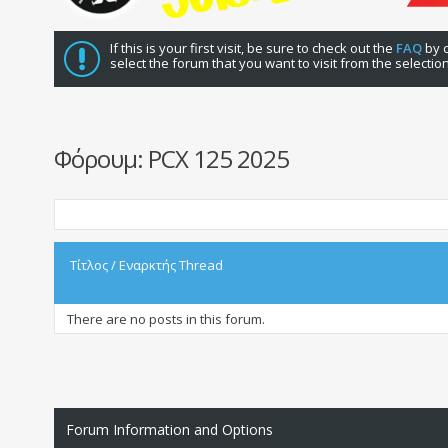
If this is your first visit, be sure to check out the
FAQ
by c
select the forum that you want to visit from the selectio
Φόρουμ:
PCX 125 2025
Τίτλος
/
Εναρκτής Thread
There are no posts in this forum.
Forum Information and Options