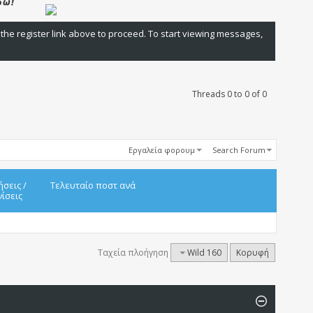
 the register link above to proceed. To start viewing messages,
Threads 0 to 0 of 0
Εργαλεία φορουμ
Search Forum
ήσεις
/
Τελευταίο ποστ ανά
ίσεις
Ταχεία πλοήγηση
Wild 160
Κορυφή