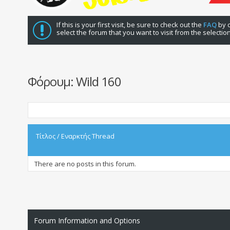
If this is your first visit, be sure to check out the
FAQ
by c
select the forum that you want to visit from the selectio
Φόρουμ:
Wild 160
Τίτλος
/
Εναρκτής Thread
There are no posts in this forum.
Forum Information and Options