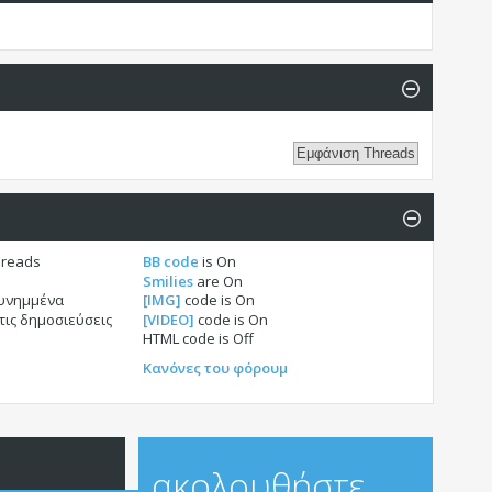
hreads
BB code
is
On
Smilies
are
On
συνημμένα
[IMG]
code is
On
τις δημοσιεύσεις
[VIDEO]
code is
On
HTML code is
Off
Κανόνες του φόρουμ
ακολουθήστε