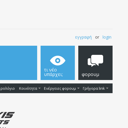
εγγραφή
or
login
τι νέο
υπάρχει;
φορουμ
ερολόγιο
Κοινότητα
Ενέργειες φορουμ
Γρήγορα link