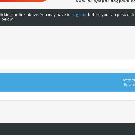
licking the link above. You may have to
register
before you can post: click
n below.
Απαντ
Εμφαν