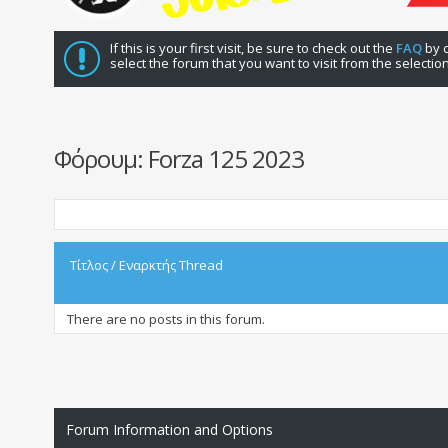
If this is your first visit, be sure to check out the
FAQ
by c
select the forum that you want to visit from the selectio
Φόρουμ:
Forza 125 2023
Τίτλος
/
Εναρκτής Thread
There are no posts in this forum.
Forum Information and Options