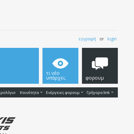
εγγραφή
or
login
τι νέο
υπάρχει;
φορουμ
ερολόγιο
Κοινότητα
Ενέργειες φορουμ
Γρήγορα link