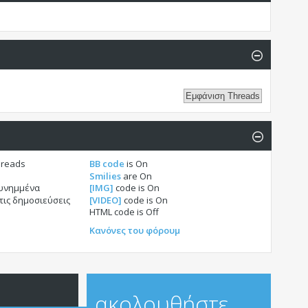
hreads
BB code
is
On
Smilies
are
On
συνημμένα
[IMG]
code is
On
τις δημοσιεύσεις
[VIDEO]
code is
On
HTML code is
Off
Κανόνες του φόρουμ
ακολουθήστε