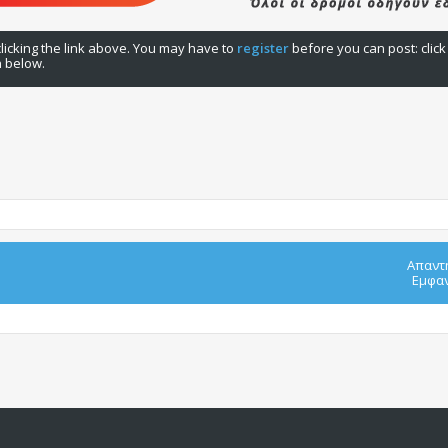
licking the link above. You may have to
register
before you can post: click
n below.
Απαντ
Εμφαν