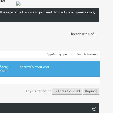
 the register link above to proceed. To start viewing messages,
Threads 0 to 0 of 0
Εργαλεία φορουμ
Search Forum
ήσεις
/
Τελευταίο ποστ ανά
ίσεις
Ταχεία πλοήγηση
Forza 125 2023
Κορυφή