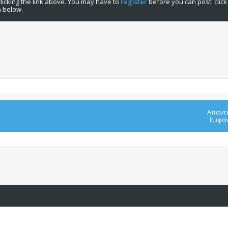
licking the link above. You may have to
register
before you can post: click
n below.
Απαντ
Εμφαν