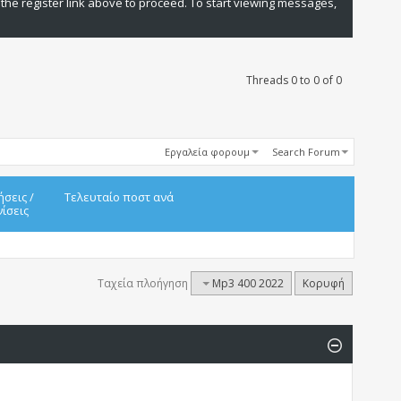
 the register link above to proceed. To start viewing messages,
Threads 0 to 0 of 0
Εργαλεία φορουμ
Search Forum
ήσεις
/
Τελευταίο ποστ ανά
ίσεις
Ταχεία πλοήγηση
Mp3 400 2022
Κορυφή