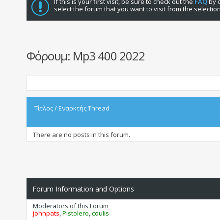
If this is your first visit, be sure to check out the
FAQ
by c
select the forum that you want to visit from the selectio
Φόρουμ:
Mp3 400 2022
Τίτλος
/
Εναρκτής Thread
There are no posts in this forum.
Forum Information and Options
Moderators of this Forum
johnpats
,
Pistolero
,
coulis