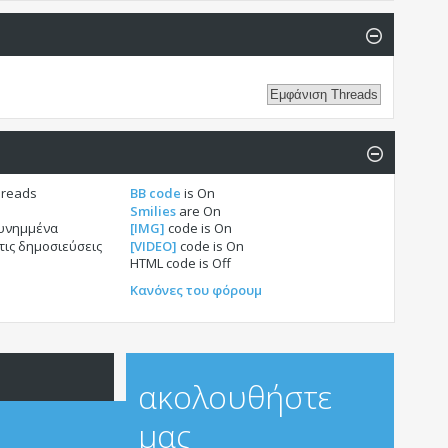
hreads
BB code
is
On
Smilies
are
On
συνημμένα
[IMG]
code is
On
τις δημοσιεύσεις
[VIDEO]
code is
On
HTML code is
Off
Κανόνες του φόρουμ
ακολουθήστε
μας