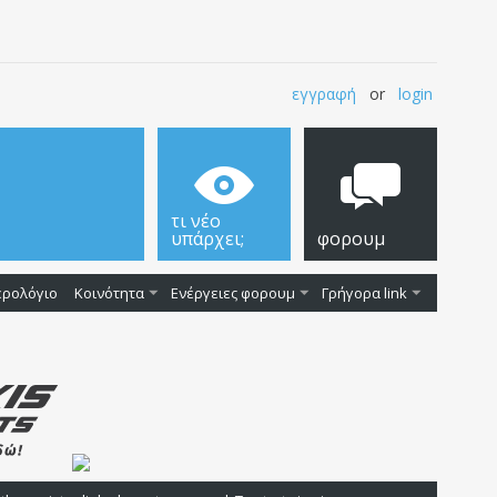
εγγραφή
or
login
τι νέο
υπάρχει;
φορουμ
ερολόγιο
Κοινότητα
Ενέργειες φορουμ
Γρήγορα link