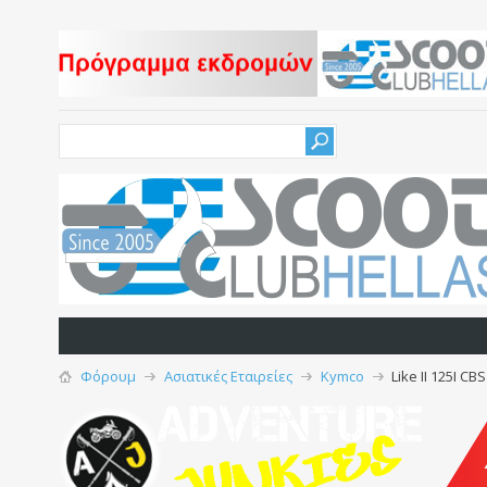
Φόρουμ
Ασιατικές Εταιρείες
Kymco
Like II 125I CB