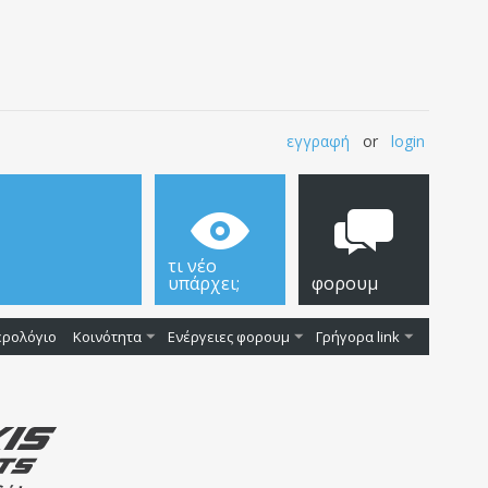
εγγραφή
or
login
τι νέο
υπάρχει;
φορουμ
ερολόγιο
Κοινότητα
Ενέργειες φορουμ
Γρήγορα link