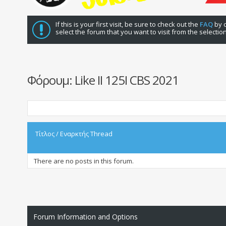
If this is your first visit, be sure to check out the
FAQ
by c
select the forum that you want to visit from the selectio
Φόρουμ:
Like II 125I CBS 2021
Τίτλος
/
Εναρκτής Thread
There are no posts in this forum.
Forum Information and Options