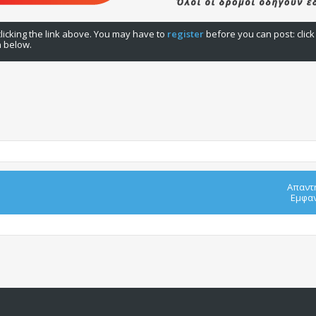
licking the link above. You may have to
register
before you can post: click
n below.
Απαντ
Εμφαν