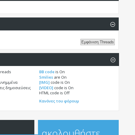
hreads
BB code
is
On
Smilies
are
On
συνημμένα
[IMG]
code is
On
τις δημοσιεύσεις
[VIDEO]
code is
On
HTML code is
Off
Κανόνες του φόρουμ
ακολουθήστε