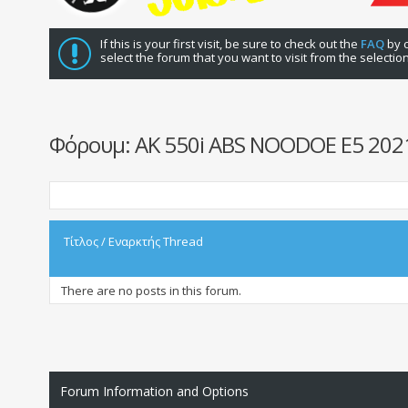
If this is your first visit, be sure to check out the
FAQ
by c
select the forum that you want to visit from the selectio
Φόρουμ:
AK 550i ABS NOODOE E5 202
Τίτλος
/
Εναρκτής Thread
There are no posts in this forum.
Forum Information and Options