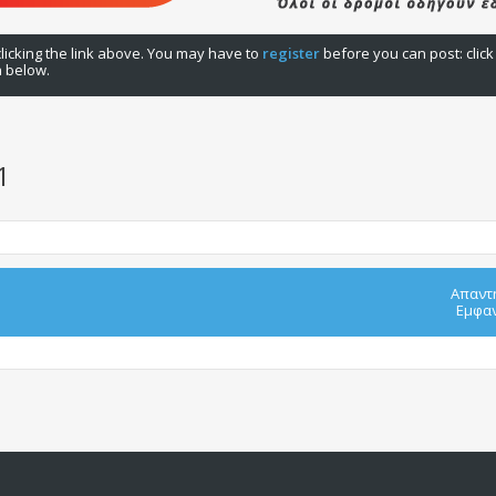
licking the link above. You may have to
register
before you can post: click
n below.
1
Απαντ
Εμφαν