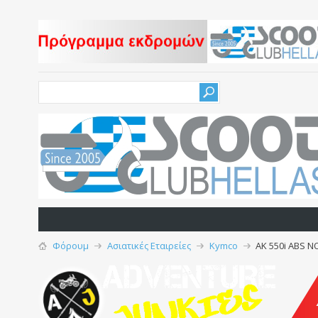
Φόρουμ
Ασιατικές Εταιρείες
Kymco
AK 550i ABS N