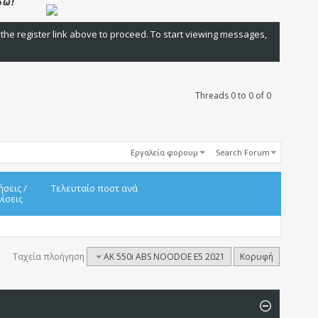
 the register link above to proceed. To start viewing messages,
Threads 0 to 0 of 0
Εργαλεία φορουμ
Search Forum
ήσεις
/
Τελευταίο ποστ ανά
ίσεις
Ταχεία πλοήγηση
AK 550i ABS NOODOE E5 2021
Κορυφή