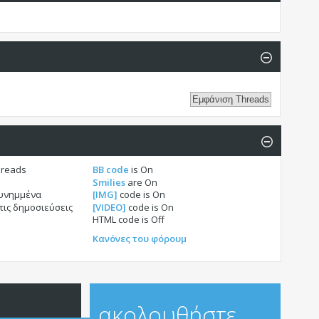
hreads
BB code
is
On
Smilies
are
On
συνημμένα
[IMG]
code is
On
τις δημοσιεύσεις
[VIDEO]
code is
On
HTML code is
Off
Κανόνες του φόρουμ
ακολουθήστε