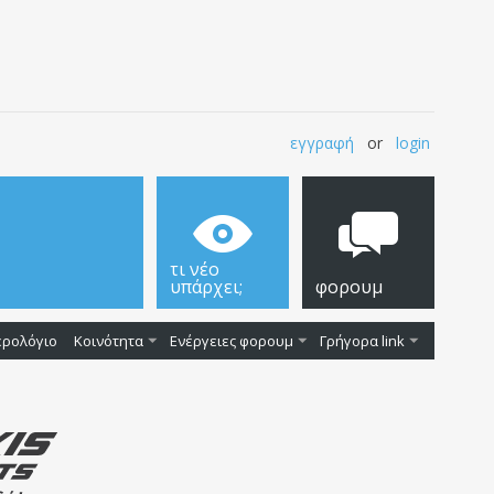
εγγραφή
or
login
τι νέο
υπάρχει;
φορουμ
ερολόγιο
Κοινότητα
Ενέργειες φορουμ
Γρήγορα link