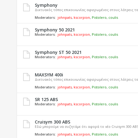
Symphony
Δικτυακός τόπος επικοινωνίας αφιερωμένος στους λάτρεις 
Moderators:
johnpats
,
kscorpion
,
Pistolero
,
coulis
Symphony 50 2021
Moderators:
johnpats
,
kscorpion
,
Pistolero
,
coulis
Symphony ST 50 2021
Moderators:
johnpats
,
kscorpion
,
Pistolero
,
coulis
MAXSYM 400i
Δικτυακός τόπος επικοινωνίας αφιερωμένος στους λάτρεις τ
Moderators:
johnpats
,
kscorpion
,
Pistolero
,
coulis
SR 125 ABS
Moderators:
johnpats
,
kscorpion
,
Pistolero
,
coulis
Cruisym 300 ΑΒS
Εδώ μπορούμε να συζητάμε ότι αφορά το νέο Cruisym 300 ΑΒ
Moderators:
johnpats
,
kscorpion
,
Pistolero
,
coulis