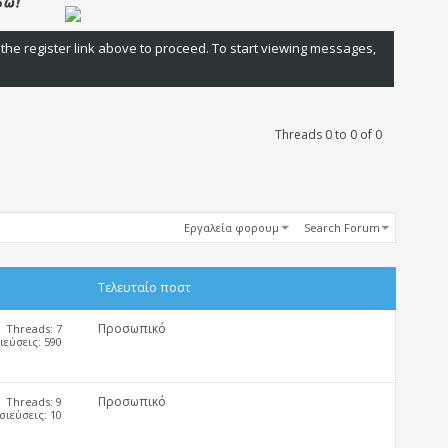
 the register link above to proceed. To start viewing messages,
Threads 0 to 0 of 0
Εργαλεία φορουμ
Search Forum
Τελευταίο ποστ
Προσωπικό
Threads: 7
εύσεις: 590
Προσωπικό
Threads: 9
ιεύσεις: 10