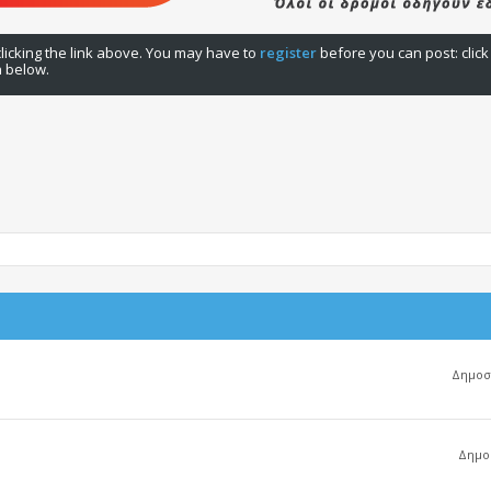
licking the link above. You may have to
register
before you can post: click
n below.
Δημοσι
Δημοσ