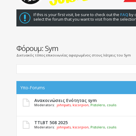
If this is your first visit, be sure to check out the
FAQ
by c
select the forum that you want to visit from the selectio
Φόρουμ:
Sym
Δικτυακός τόπος επικοινωνίας αφιερωμένος στους λάτρεις του Sym
Υπο-Forums
Ανακοινώσεις Ενότητας sym
Moderators:
johnpats
,
kscorpion
,
Pistolero
,
coulis
TTLBT 508 2025
Moderators:
johnpats
,
kscorpion
,
Pistolero
,
coulis