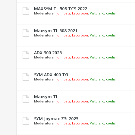
MAXSYM TL 508 TCS 2022
Moderators:
johnpats
,
kscorpion
,
Pistolero
,
coulis
Maxsym TL 508 2021
Moderators:
johnpats
,
kscorpion
,
Pistolero
,
coulis
ADX 300 2025
Moderators:
johnpats
,
kscorpion
,
Pistolero
,
coulis
SYM ADX 400 TG
Moderators:
johnpats
,
kscorpion
,
Pistolero
,
coulis
Maxsym TL
Moderators:
johnpats
,
kscorpion
,
Pistolero
,
coulis
SYM Joymax Z3i 2025
Moderators:
johnpats
,
kscorpion
,
Pistolero
,
coulis