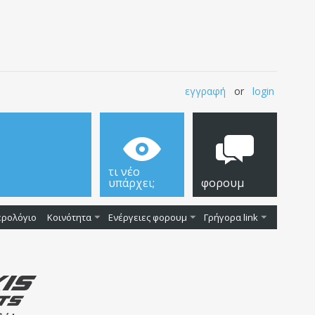
εγγραφή
or
login
τι νέο
υπάρχει;
φορουμ
ερολόγιο
Κοινότητα
Ενέργειες φορουμ
Γρήγορα link