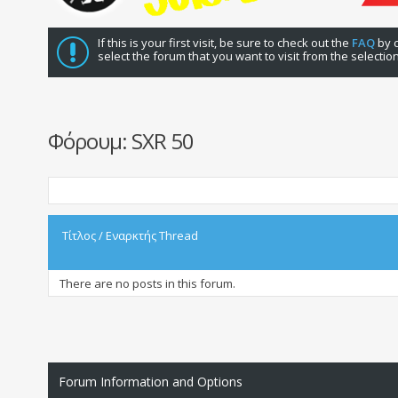
If this is your first visit, be sure to check out the
FAQ
by c
select the forum that you want to visit from the selectio
Φόρουμ:
SXR 50
Τίτλος
/
Εναρκτής Thread
There are no posts in this forum.
Forum Information and Options