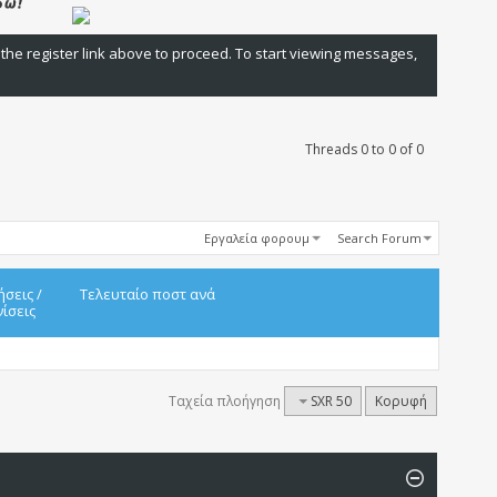
 the register link above to proceed. To start viewing messages,
Threads 0 to 0 of 0
Εργαλεία φορουμ
Search Forum
ήσεις
/
Τελευταίο ποστ ανά
ίσεις
Ταχεία πλοήγηση
SXR 50
Κορυφή