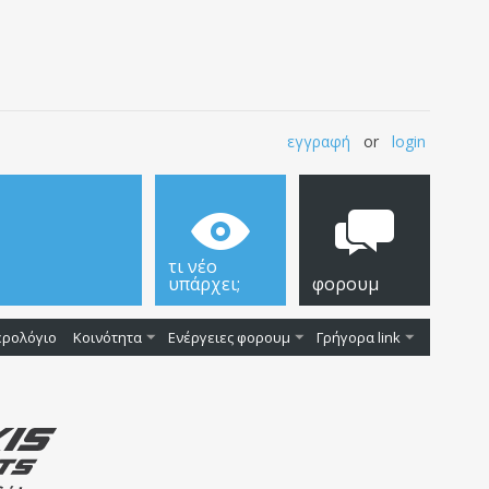
εγγραφή
or
login
τι νέο
υπάρχει;
φορουμ
ερολόγιο
Κοινότητα
Ενέργειες φορουμ
Γρήγορα link