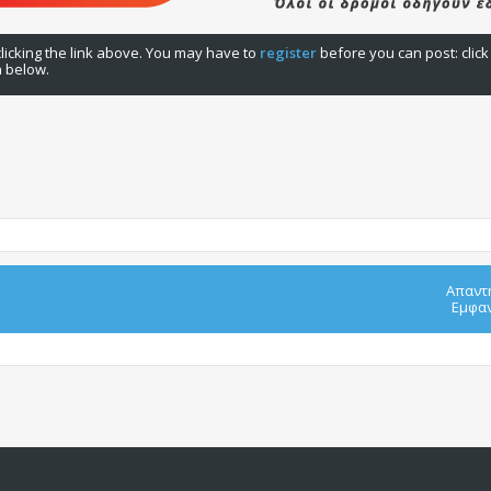
licking the link above. You may have to
register
before you can post: click
n below.
Απαντ
Εμφαν