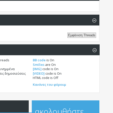
hreads
BB code
is
On
Smilies
are
On
συνημμένα
[IMG]
code is
On
τις δημοσιεύσεις
[VIDEO]
code is
On
HTML code is
Off
Κανόνες του φόρουμ
ακολουθήστε