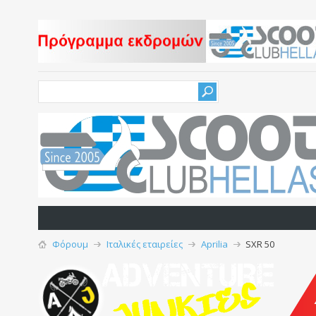
Φόρουμ
Iταλικές εταιρείες
Aprilia
SXR 50