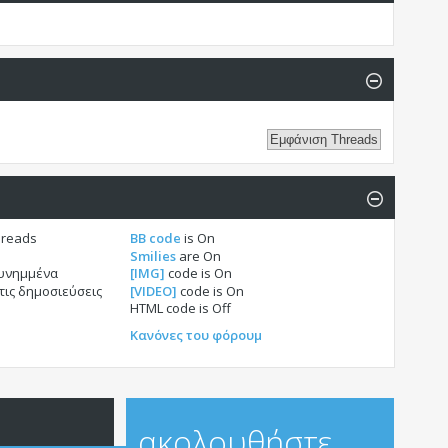
hreads
BB code
is
On
Smilies
are
On
συνημμένα
[IMG]
code is
On
τις δημοσιεύσεις
[VIDEO]
code is
On
HTML code is
Off
Κανόνες του φόρουμ
ακολουθήστε