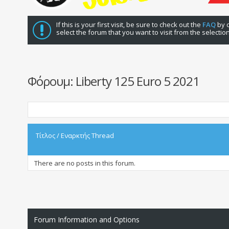
If this is your first visit, be sure to check out the
FAQ
by c
select the forum that you want to visit from the selectio
Φόρουμ:
Liberty 125 Euro 5 2021
Τίτλος
/
Εναρκτής Thread
There are no posts in this forum.
Forum Information and Options