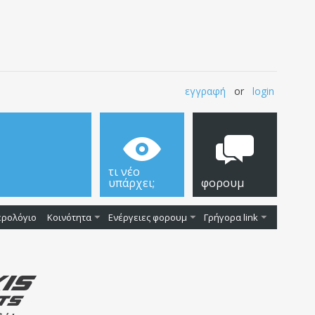
εγγραφή
or
login
τι νέο
υπάρχει;
φορουμ
ερολόγιο
Κοινότητα
Ενέργειες φορουμ
Γρήγορα link