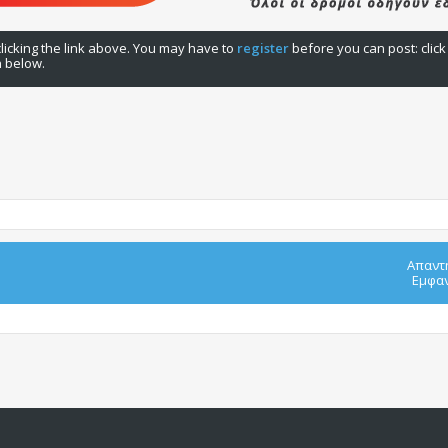
licking the link above. You may have to
register
before you can post: click
n below.
Απαντ
Εμφαν