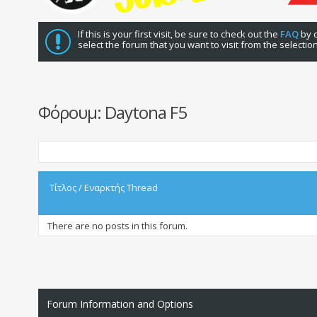
If this is your first visit, be sure to check out the
FAQ
by c
select the forum that you want to visit from the selectio
Φόρουμ:
Daytona F5
Τίτλος
/
Εναρκτής Thread
There are no posts in this forum.
Forum Information and Options