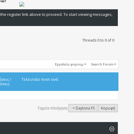
 the register link above to proceed. To start viewing messages,
Threads 0 to 0 of 0
Εργαλεία φορουμ
Search Forum
ήσεις
/
Τελευταίο ποστ ανά
ίσεις
Ταχεία πλοήγηση
Daytona F5
Κορυφή