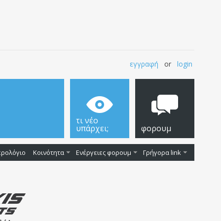
εγγραφή
or
login
τι νέο
υπάρχει;
φορουμ
ερολόγιο
Κοινότητα
Ενέργειες φορουμ
Γρήγορα link