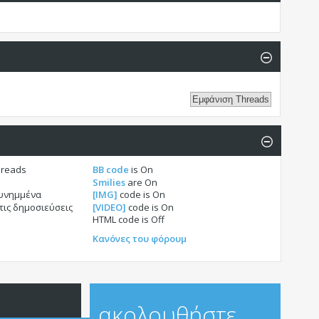
hreads
BB code
is
On
Smilies
are
On
συνημμένα
[IMG]
code is
On
τις δημοσιεύσεις
[VIDEO]
code is
On
HTML code is
Off
Κανόνες του φόρουμ
ακολουθήστε