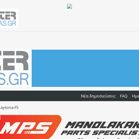
Νέα δημοσιεύσεις
FAQ
Ημ
aytona F5