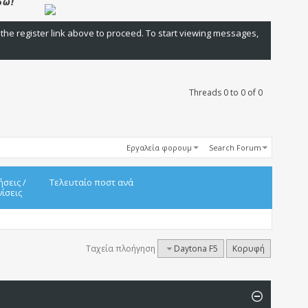
 the register link above to proceed. To start viewing messages,
Threads 0 to 0 of 0
Εργαλεία φορουμ
Search Forum
ήσεις
/
Τελευταίο ποστ ανά
ίσεις
Ταχεία πλοήγηση
Daytona F5
Κορυφή