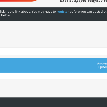
licking the link above. You may have to
register
before you can post: click
n below.
Απαντ
Εμφαν