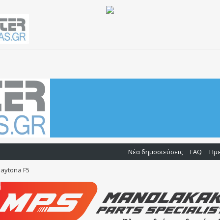
Νέα δημοσιεύσεις
FAQ
Ημ
aytona F5