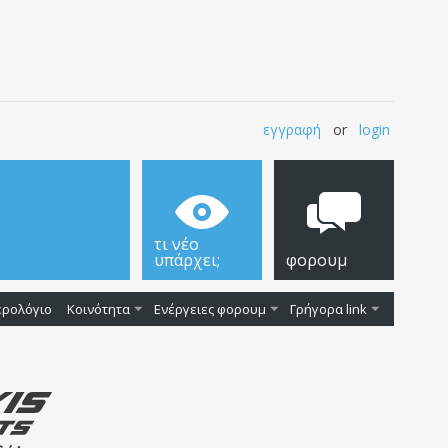
εγγραφή
or
login
τι νέο
υπάρχει;
φορουμ
ερολόγιο
Κοινότητα
Ενέργειες φορουμ
Γρήγορα link