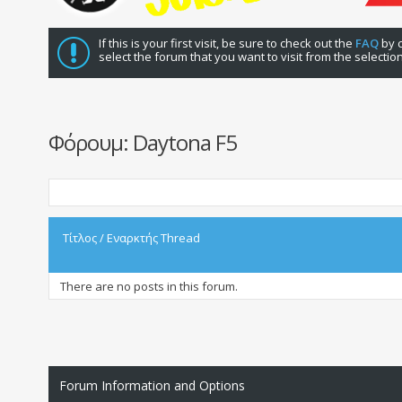
If this is your first visit, be sure to check out the
FAQ
by c
select the forum that you want to visit from the selectio
Φόρουμ:
Daytona F5
Τίτλος
/
Εναρκτής Thread
There are no posts in this forum.
Forum Information and Options