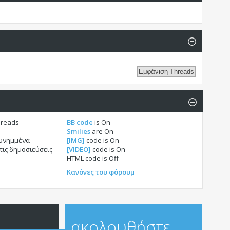
hreads
BB code
is
On
Smilies
are
On
συνημμένα
[IMG]
code is
On
τις δημοσιεύσεις
[VIDEO]
code is
On
HTML code is
Off
Κανόνες του φόρουμ
ακολουθήστε