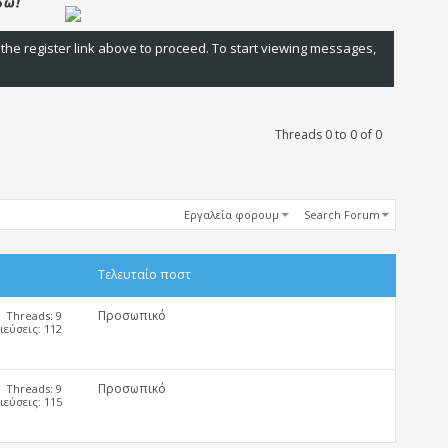
 the register link above to proceed. To start viewing messages,
Threads 0 to 0 of 0
Εργαλεία φορουμ
Search Forum
Τελευταίο ποστ
Προσωπικό
Threads: 9
εύσεις: 112
Προσωπικό
Threads: 9
εύσεις: 115