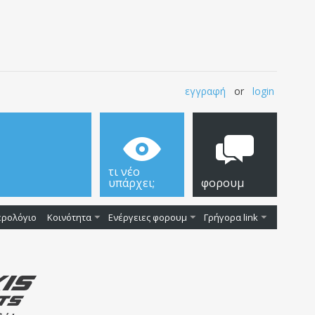
εγγραφή
or
login
τι νέο
υπάρχει;
φορουμ
ερολόγιο
Κοινότητα
Ενέργειες φορουμ
Γρήγορα link