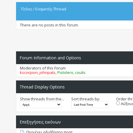
Τίτλος
/
Εναρκτής Thread
There are no posts in this forum.
Forum Information and Options
Moderators of this Forum
kscorpion
,
johnpats
,
Pistolero
,
coulis
Thread Display Options
Show threads from the...
Sort threads by:
Order thr
Αύξουσ
Επεξηγήσεις εικόνων
Περιέχει αδιάβαστα ποστ