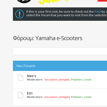
If this is your first visit, be sure to check out the
FAQ
by c
select the forum that you want to visit from the selectio
Φόρουμ:
Yamaha e-Scooters
Υπο-Forums
Neo's
Moderators:
kscorpion
,
johnpats
,
Pistolero
,
coulis
E01
Moderators:
kscorpion
,
johnpats
,
Pistolero
,
coulis