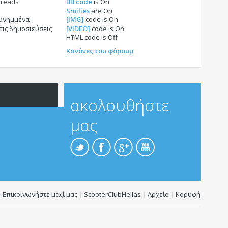
hreads
BB code
is
On
Smilies
are
On
συνημμένα
[IMG]
code is
On
τις δημοσιεύσεις
[VIDEO]
code is
On
HTML code is
Off
Κανόνες του φόρουμ
ακολουθήστε
μας
Επικοινωνήστε μαζί μας
|
ScooterClubHellas
|
Αρχείο
|
Κορυφή