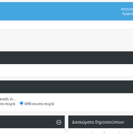
Απαντ
Εμφαν
eads in...
α σειρά
Φθίνουσα σειρά
Δικαιώματα δημοσιεύσεων