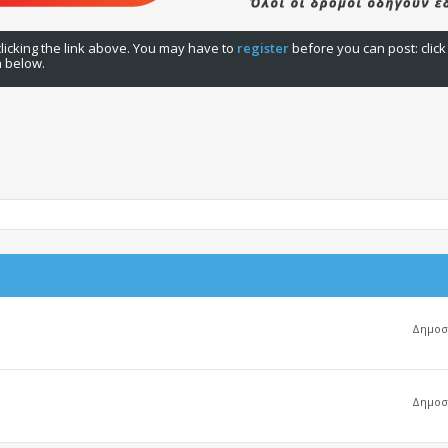
licking the link above. You may have to
register
before you can post: click
n below.
Δημοσι
Δημοσι