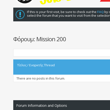
If this is your first visit, be sure to check out the
FAQ
by c
select the forum that you want to visit from the selectio
Φόρουμ:
Mission 200
Τίτλος
/
Εναρκτής Thread
There are no posts in this forum.
Forum Information and Options