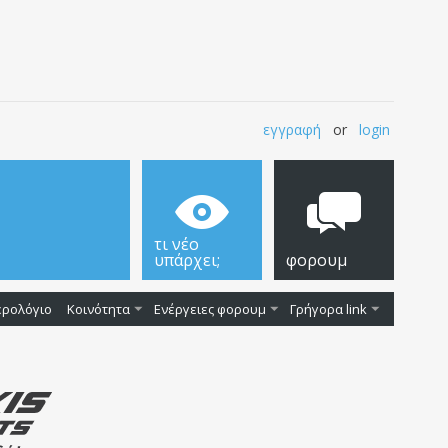
εγγραφή
or
login
τι νέο
υπάρχει;
φορουμ
ερολόγιο
Κοινότητα
Ενέργειες φορουμ
Γρήγορα link