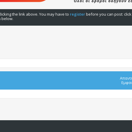
licking the link above. You may have to
register
before you can post: click
n below.
Απαντ
Εμφαν