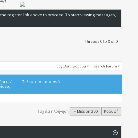
 the register link above to proceed. To start viewing messages,
Threads 0 to 0 of 0
Εργαλεία φορουμ
Search Forum
ήσεις
/
Τελευταίο ποστ ανά
ίσεις
Ταχεία πλοήγηση
Mission 200
Κορυφή