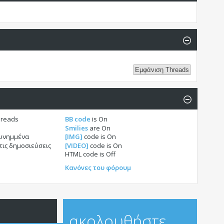
hreads
BB code
is
On
Smilies
are
On
συνημμένα
[IMG]
code is
On
τις δημοσιεύσεις
[VIDEO]
code is
On
HTML code is
Off
Κανόνες του φόρουμ
ακολουθήστε