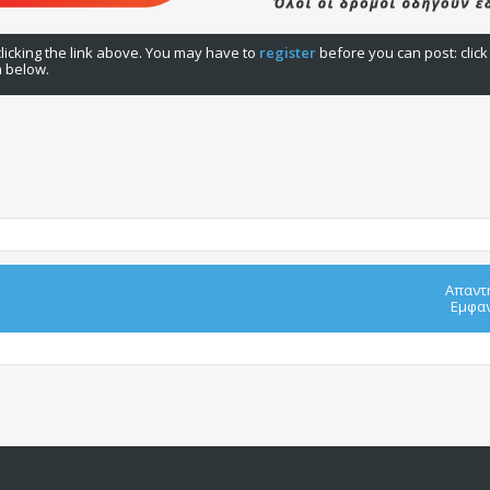
licking the link above. You may have to
register
before you can post: click
n below.
Απαντ
Εμφαν