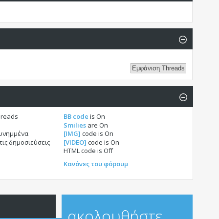
hreads
BB code
is
On
Smilies
are
On
συνημμένα
[IMG]
code is
On
τις δημοσιεύσεις
[VIDEO]
code is
On
HTML code is
Off
Κανόνες του φόρουμ
ακολουθήστε