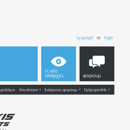
εγγραφή
or
login
τι νέο
υπάρχει;
φορουμ
ερολόγιο
Κοινότητα
Ενέργειες φορουμ
Γρήγορα link