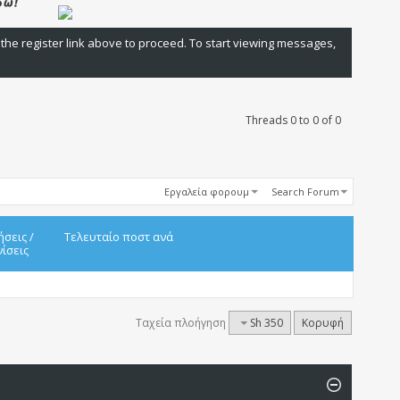
 the register link above to proceed. To start viewing messages,
Threads 0 to 0 of 0
Εργαλεία φορουμ
Search Forum
ήσεις
/
Τελευταίο ποστ ανά
ίσεις
Ταχεία πλοήγηση
Sh 350
Κορυφή