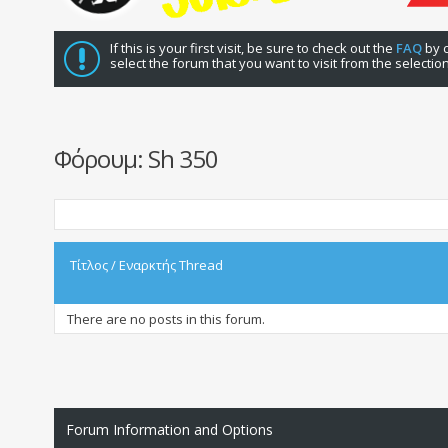
If this is your first visit, be sure to check out the
FAQ
by c
select the forum that you want to visit from the selectio
Φόρουμ:
Sh 350
Τίτλος
/
Εναρκτής Thread
There are no posts in this forum.
Forum Information and Options