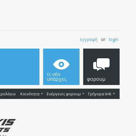
εγγραφή
or
login
τι νέο
υπάρχει;
φορουμ
ερολόγιο
Κοινότητα
Ενέργειες φορουμ
Γρήγορα link