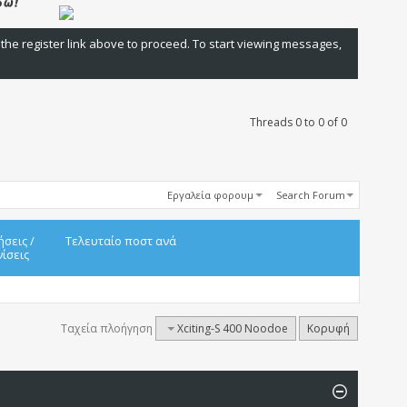
 the register link above to proceed. To start viewing messages,
Threads 0 to 0 of 0
Εργαλεία φορουμ
Search Forum
ήσεις
/
Τελευταίο ποστ ανά
ίσεις
Ταχεία πλοήγηση
Xciting-S 400 Noodoe
Κορυφή