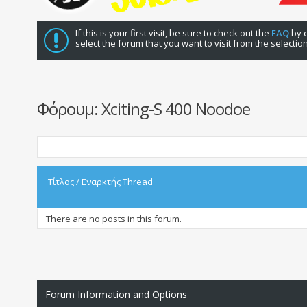
If this is your first visit, be sure to check out the
FAQ
by c
select the forum that you want to visit from the selectio
Φόρουμ:
Xciting-S 400 Noodoe
Τίτλος
/
Εναρκτής Thread
There are no posts in this forum.
Forum Information and Options