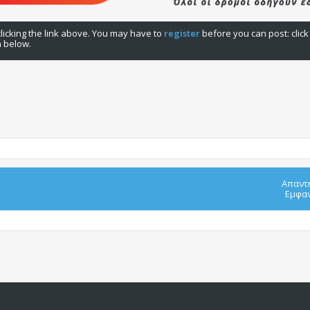
licking the link above. You may have to
register
before you can post: click
n below.
Απαντ
Εμφαν