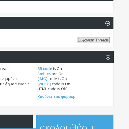
hreads
BB code
is
On
Smilies
are
On
συνημμένα
[IMG]
code is
On
τις δημοσιεύσεις
[VIDEO]
code is
On
HTML code is
Off
Κανόνες του φόρουμ
ακολουθήστε