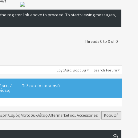
 the register link above to proceed. To start viewing messages,
Threads 0 to 0 of 0
Εργαλεία φορουμ
Search Forum
ήσεις
/
Τελευταίο ποστ ανά
ίσεις
Εξοπλισμός Μοτοσυκλέτας-Aftermarket και Accessories
Κορυφή