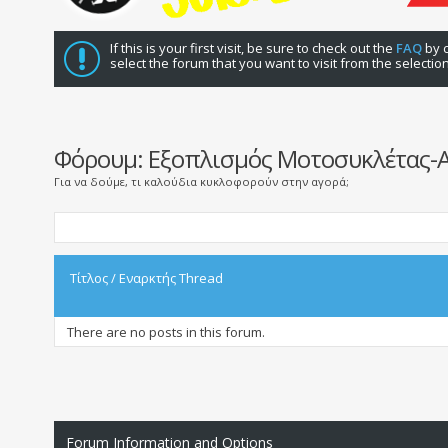
If this is your first visit, be sure to check out the
FAQ
by c
select the forum that you want to visit from the selectio
Φόρουμ:
Εξοπλισμός Μοτοσυκλέτας-Af
Για να δούμε, τι καλούδια κυκλοφορούν στην αγορά;
Τίτλος
/
Εναρκτής Thread
There are no posts in this forum.
Forum Information and Options