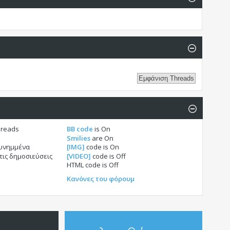
hreads
BB code
is
On
Smilies
are
On
συνημμένα
[IMG]
code is
On
τις δημοσιεύσεις
[VIDEO]
code is
Off
HTML code is
Off
Κανόνες του φόρουμ