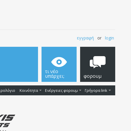
εγγραφή
or
login
τι νέο
υπάρχει;
φορουμ
ερολόγιο
Κοινότητα
Ενέργειες φορουμ
Γρήγορα link