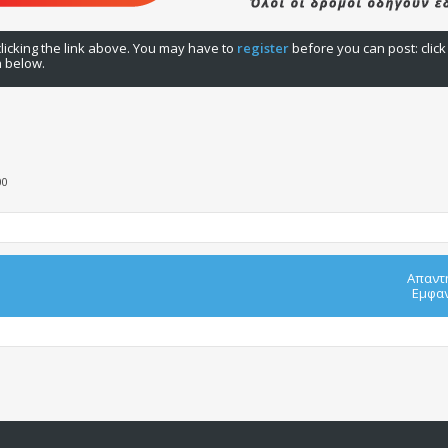
licking the link above. You may have to
register
before you can post: click
n below.
00
Απαντ
Εμφαν