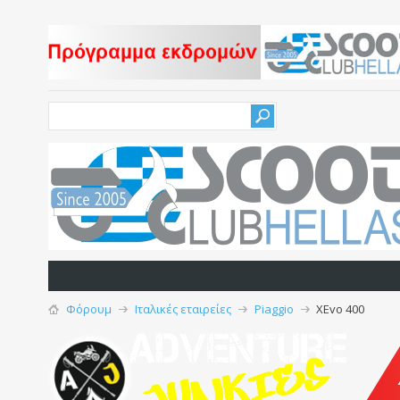
Φόρουμ
Iταλικές εταιρείες
Piaggio
XEvo 400