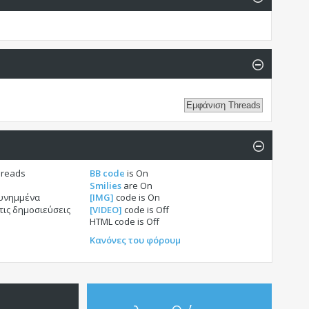
hreads
BB code
is
On
Smilies
are
On
συνημμένα
[IMG]
code is
On
τις δημοσιεύσεις
[VIDEO]
code is
Off
HTML code is
Off
Κανόνες του φόρουμ