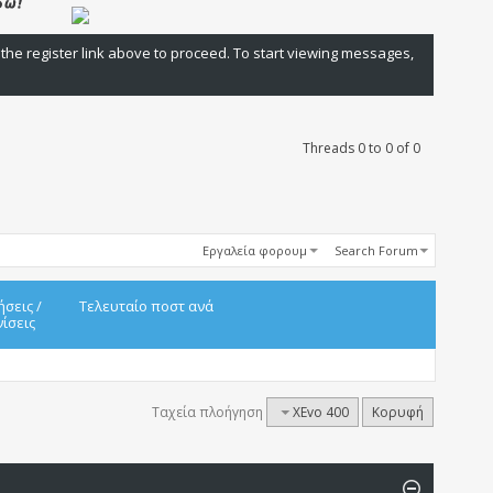
 the register link above to proceed. To start viewing messages,
Threads 0 to 0 of 0
Εργαλεία φορουμ
Search Forum
ήσεις
/
Τελευταίο ποστ ανά
ίσεις
Ταχεία πλοήγηση
XEvo 400
Κορυφή