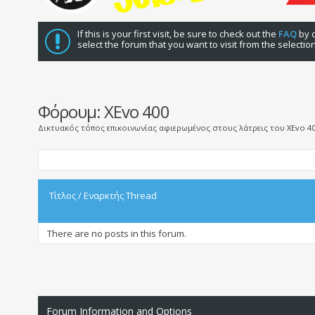
If this is your first visit, be sure to check out the
FAQ
by c
select the forum that you want to visit from the selectio
Φόρουμ:
XEvo 400
Δικτυακός τόπος επικοινωνίας αφιερωμένος στους λάτρεις του ΧEvo 4
Τίτλος
/
Εναρκτής Thread
There are no posts in this forum.
Forum Information and Options