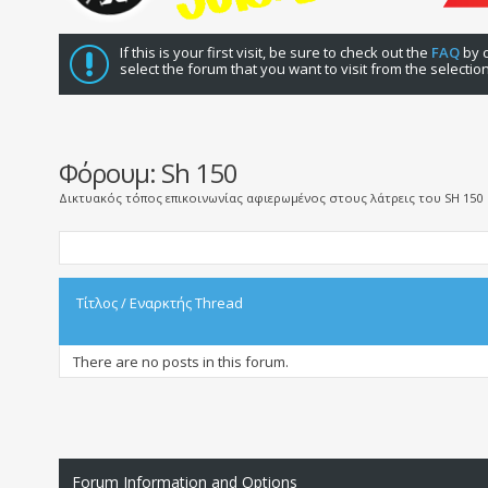
If this is your first visit, be sure to check out the
FAQ
by c
select the forum that you want to visit from the selectio
Φόρουμ:
Sh 150
Δικτυακός τόπος επικοινωνίας αφιερωμένος στους λάτρεις του SH 150
Τίτλος
/
Εναρκτής Thread
There are no posts in this forum.
Forum Information and Options