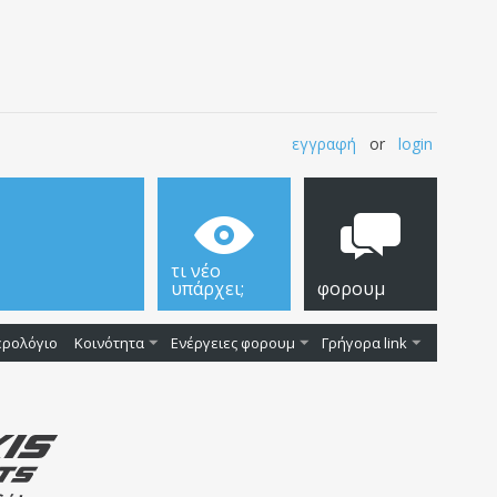
εγγραφή
or
login
τι νέο
υπάρχει;
φορουμ
ερολόγιο
Κοινότητα
Ενέργειες φορουμ
Γρήγορα link