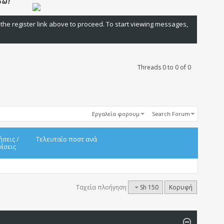
 the register link above to proceed. To start viewing messages,
Threads 0 to 0 of 0
Εργαλεία φορουμ
Search Forum
ήσεις
/
Τελευταίο ποστ ανά
ίσεις
Ταχεία πλοήγηση
Sh 150
Κορυφή