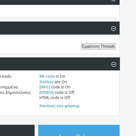
hreads
BB code
is
On
Smilies
are
On
συνημμένα
[IMG]
code is
On
τις δημοσιεύσεις
[VIDEO]
code is
Off
HTML code is
Off
Κανόνες του φόρουμ