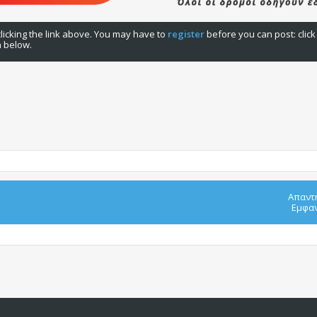
licking the link above. You may have to
register
before you can post: click
n below.
Απαντ
Εμφαν