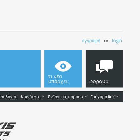
εγγραφή
or
login
τι νέο
υπάρχει;
φορουμ
ερολόγιο
Κοινότητα
Ενέργειες φορουμ
Γρήγορα link