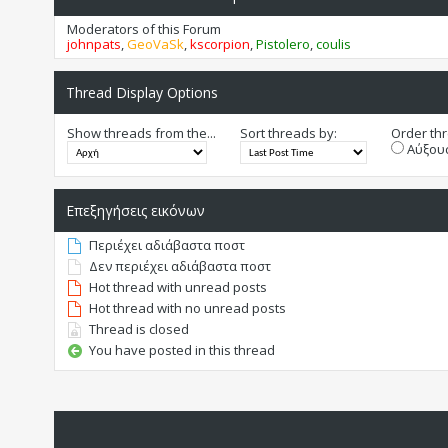
Moderators of this Forum
johnpats
,
GeoVaSk
,
kscorpion
,
Pistolero
,
coulis
Thread Display Options
Show threads from the...
Sort threads by:
Order thr
Αύξουσ
Επεξηγήσεις εικόνων
Περιέχει αδιάβαστα ποστ
Δεν περιέχει αδιάβαστα ποστ
Hot thread with unread posts
Hot thread with no unread posts
Thread is closed
You have posted in this thread