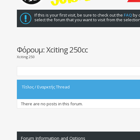
If this is your first visit, be sure to check out the
FAQ
by c
select the forum that you want to visit from the selectio
Φόρουμ:
Xciting 250cc
Xciting 250
Τίτλος
/
Εναρκτής Thread
There are no posts in this forum.
Forum Information and Options