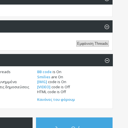
hreads
BB code
is
On
Smilies
are
On
συνημμένα
[IMG]
code is
On
τις δημοσιεύσεις
[VIDEO]
code is
Off
HTML code is
Off
Κανόνες του φόρουμ