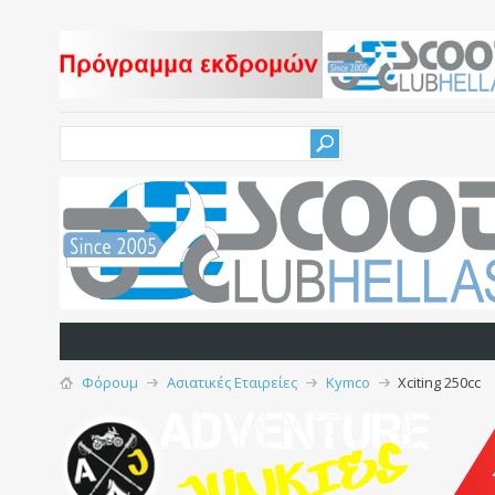
Φόρουμ
Ασιατικές Εταιρείες
Kymco
Xciting 250cc