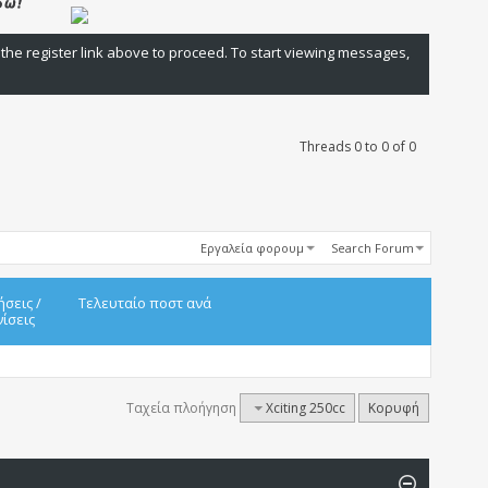
 the register link above to proceed. To start viewing messages,
Threads 0 to 0 of 0
Εργαλεία φορουμ
Search Forum
ήσεις
/
Τελευταίο ποστ ανά
ίσεις
Ταχεία πλοήγηση
Xciting 250cc
Κορυφή