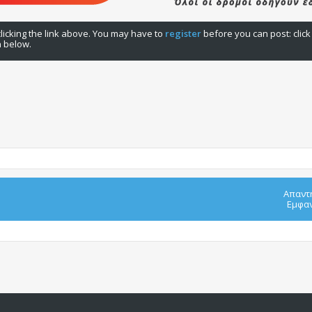
licking the link above. You may have to
register
before you can post: click
n below.
Απαντ
Εμφαν