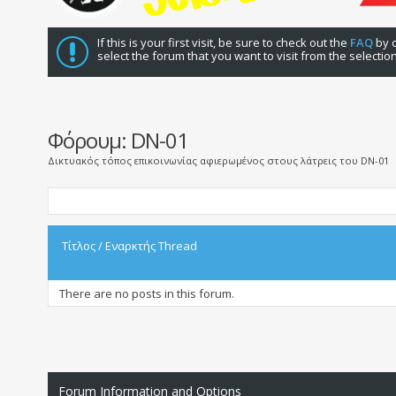
If this is your first visit, be sure to check out the
FAQ
by c
select the forum that you want to visit from the selectio
Φόρουμ:
DN-01
Δικτυακός τόπος επικοινωνίας αφιερωμένος στους λάτρεις του DN-01
Τίτλος
/
Εναρκτής Thread
There are no posts in this forum.
Forum Information and Options