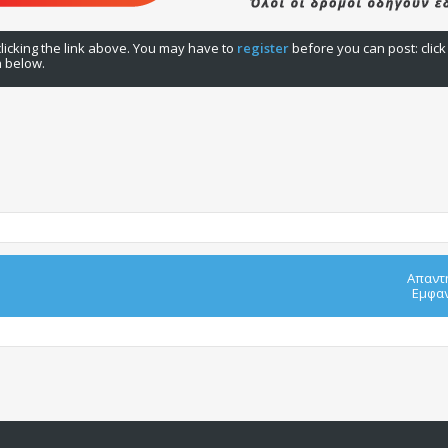
licking the link above. You may have to
register
before you can post: click
n below.
Απαντ
Εμφαν