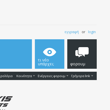
εγγραφή
or
login
τι νέο
υπάρχει;
φορουμ
ερολόγιο
Κοινότητα
Ενέργειες φορουμ
Γρήγορα link