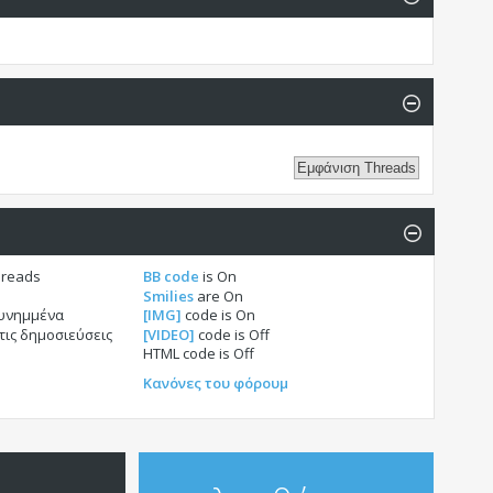
hreads
BB code
is
On
Smilies
are
On
συνημμένα
[IMG]
code is
On
τις δημοσιεύσεις
[VIDEO]
code is
Off
HTML code is
Off
Κανόνες του φόρουμ