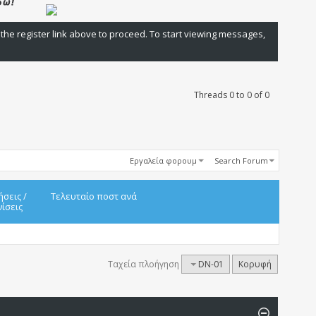
 the register link above to proceed. To start viewing messages,
Threads 0 to 0 of 0
Εργαλεία φορουμ
Search Forum
ήσεις
/
Τελευταίο ποστ ανά
ίσεις
Ταχεία πλοήγηση
DN-01
Κορυφή