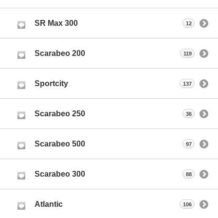
SR Max 300
12
Scarabeo 200
119
Sportcity
137
Scarabeo 250
36
Scarabeo 500
97
Scarabeo 300
88
Atlantic
106