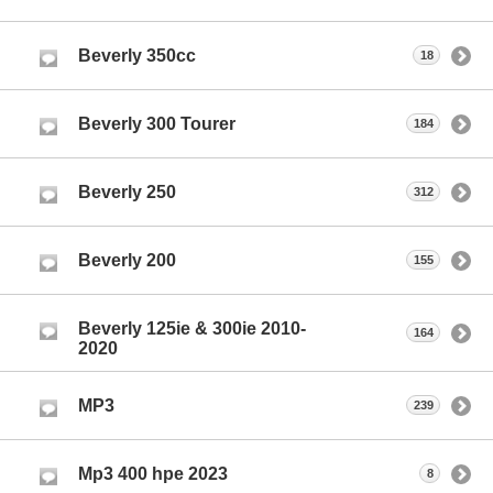
Beverly 350cc
18
Beverly 300 Tourer
184
Beverly 250
312
Beverly 200
155
Beverly 125ie & 300ie 2010-
164
2020
MP3
239
Μp3 400 hpe 2023
8