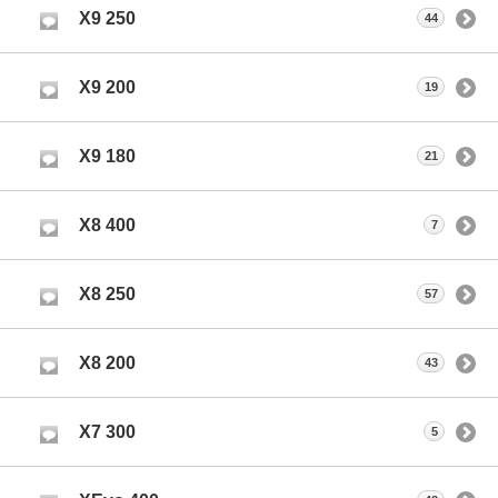
X9 250
44
X9 200
19
X9 180
21
X8 400
7
X8 250
57
X8 200
43
X7 300
5