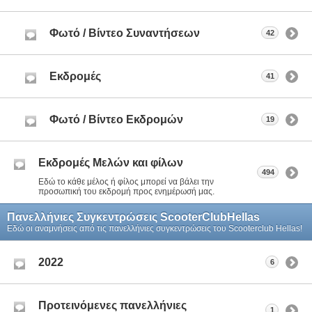
Φωτό / Βίντεο Συναντήσεων
42
Εκδρομές
41
Φωτό / Βίντεο Εκδρομών
19
Eκδρομές Μελών και φίλων
494
Εδώ το κάθε μέλος ή φίλος μπορεί να βάλει την
προσωπική του εκδρομή προς ενημέρωσή μας.
Πανελλήνιες Συγκεντρώσεις ScooterClubHellas
Εδώ οι αναμνήσεις από τις πανελλήνιες συγκεντρώσεις του Scooterclub Hellas!
2022
6
Προτεινόμενες πανελλήνιες
1