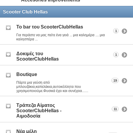
Scooter Club Hellas
To bar του ScooterClubHellas
1
Για περάστε να μας πείτε ένα γειά ... μια καλημέρα .... μια
καλησπέρα ...
Δοκιμές του
1
ScooterClubHellas
Boutique
19
Πάρτε μια γεύση από
μπλουζάκια,καπελάκια,αυτοκόλλητα που
χρησιμοποιούμε.Φυσικά έχει και συνέχεια.......
Τράπεζα Αίματος
11
ScooterClubHellas -
Αιμοδοσία
Νέα μέλη