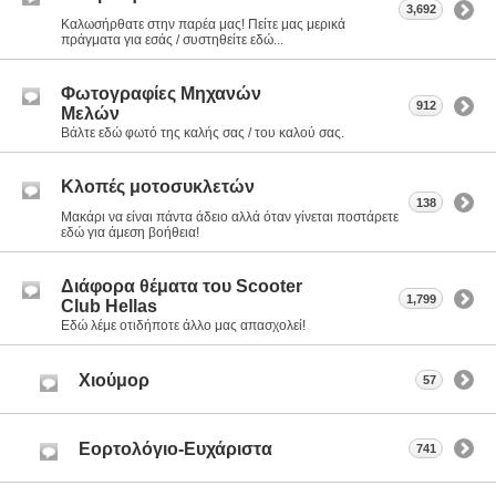
3,692
Καλωσήρθατε στην παρέα μας! Πείτε μας μερικά
πράγματα για εσάς / συστηθείτε εδώ...
Φωτογραφίες Μηχανών
912
Μελών
Βάλτε εδώ φωτό της καλής σας / του καλού σας.
Kλοπές μοτοσυκλετών
138
Μακάρι να είναι πάντα άδειο αλλά όταν γίνεται ποστάρετε
εδώ για άμεση βοήθεια!
Διάφορα θέματα του Scooter
1,799
Club Hellas
Εδώ λέμε οτιδήποτε άλλο μας απασχολεί!
Χιούμορ
57
Εορτολόγιο-Ευχάριστα
741