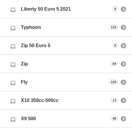
Liberty 50 Euro 5 2021
8
Typhoon
133
Zip 50 Euro 5
8
Zip
84
Fly
129
X10 350cc-500cc
13
X9 500
48