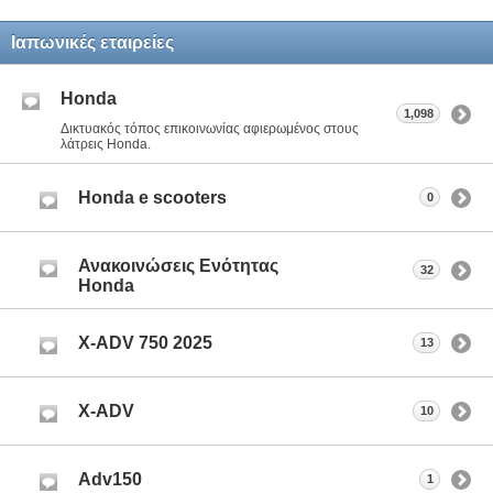
Ιαπωνικές εταιρείες
Honda
1,098
Δικτυακός τόπος επικοινωνίας αφιερωμένος στους
λάτρεις Honda.
Honda e scooters
0
Ανακοινώσεις Ενότητας
32
Honda
X-ADV 750 2025
13
X-ADV
10
Adv150
1