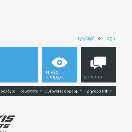
εγγραφή
or
login
τι νέο
υπάρχει;
φορουμ
ερολόγιο
Κοινότητα
Ενέργειες φορουμ
Γρήγορα link