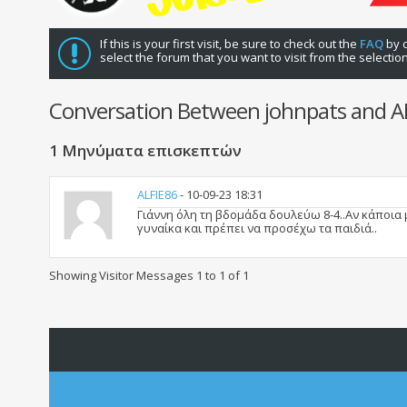
If this is your first visit, be sure to check out the
FAQ
by c
select the forum that you want to visit from the selectio
Conversation Between johnpats and A
1
Μηνύματα επισκεπτών
ALFIE86
-
10-09-23
18:31
Γιάννη όλη τη βδομάδα δουλεύω 8-4..Αν κάποια 
γυναίκα και πρέπει να προσέχω τα παιδιά..
Showing Visitor Messages 1 to
1
of
1