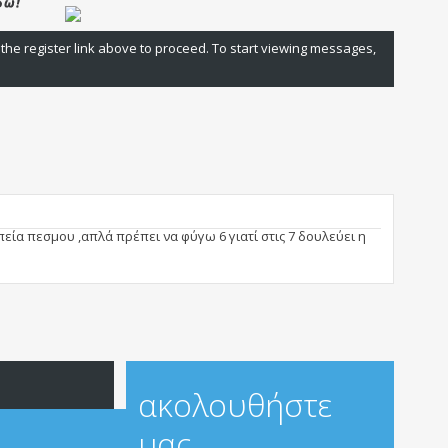
 the register link above to proceed. To start viewing messages,
ία πεσμου ,απλά πρέπει να φύγω 6 γιατί στις 7 δουλεύει η
ακολουθήστε
μας