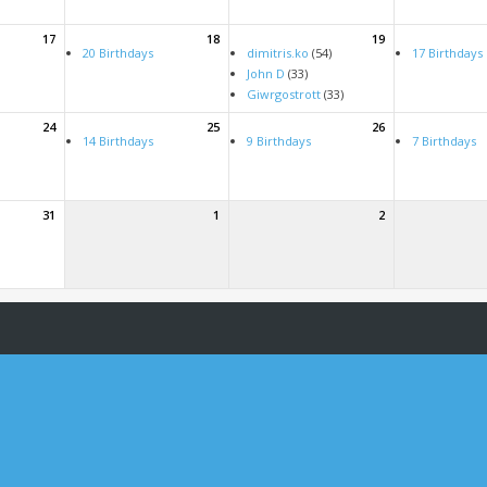
17
18
19
20 Birthdays
dimitris.ko
(54)
17 Birthdays
John D
(33)
Giwrgostrott
(33)
24
25
26
14 Birthdays
9 Birthdays
7 Birthdays
31
1
2