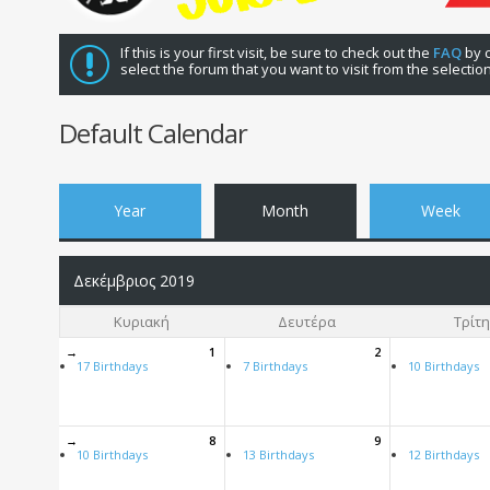
If this is your first visit, be sure to check out the
FAQ
by c
select the forum that you want to visit from the selectio
Default Calendar
Year
Month
Week
Δεκέμβριος 2019
Κυριακή
Δευτέρα
Τρίτη
→
1
2
17 Birthdays
7 Birthdays
10 Birthdays
→
8
9
10 Birthdays
13 Birthdays
12 Birthdays