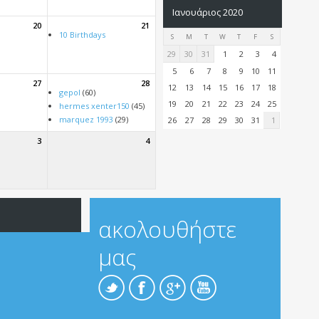
Ιανουάριος 2020
20
21
10 Birthdays
S
M
T
W
T
F
S
29
30
31
1
2
3
4
5
6
7
8
9
10
11
27
28
12
13
14
15
16
17
18
gepol
(60)
19
20
21
22
23
24
25
hermes xenter150
(45)
marquez 1993
(29)
26
27
28
29
30
31
1
3
4
ακολουθήστε
μας