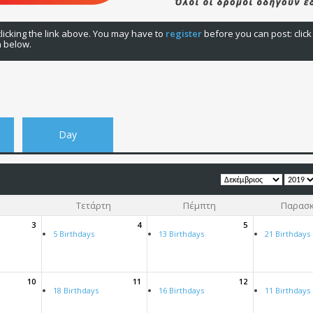
licking the link above. You may have to
register
before you can post: click
n below.
Day
Τετάρτη
Πέμπτη
Παρασ
3
4
5
5 Birthdays
13 Birthdays
21 Birthdays
10
11
12
18 Birthdays
16 Birthdays
11 Birthdays