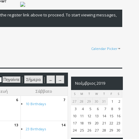
 the register link above to proceed. To start viewing messages,
Calendar Picker
Σήμερα
←
→
Νοέμβριος 2019
κευή
Σάββατο
S
M
T
W
T
F
S
6
7
27
28
29
30
31
1
2
10 Birthdays
3
4
5
6
7
8
9
10
11
12
13
14
15
16
17
18
19
20
21
22
23
13
14
23 Birthdays
24
25
26
27
28
29
30