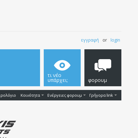
εγγραφή
or
login
τι νέο
υπάρχει;
φορουμ
ερολόγιο
Κοινότητα
Ενέργειες φορουμ
Γρήγορα link